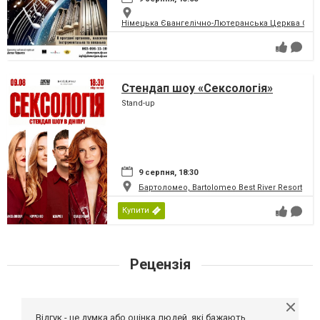
Німецька Євангелічно-Лютеранська Церква Святої
Стендап шоу «Сексологія»
Stand-up
9 серпня, 18:30
Бартоломео, Bartolomeo Best River Resort
Купити
Рецензія
Відгук - це думка або оцінка людей, які бажають