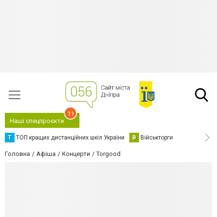
11
Наші спецпроєкти
Т
ТОП кращих дистанційних шкіл України
В
Військторги
Головна
Афіша
Концерти
Torgood