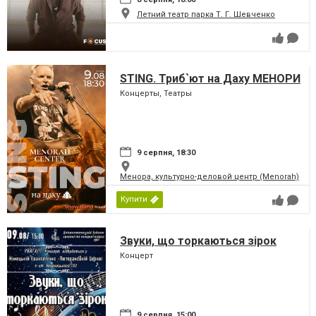
Летний театр парка Т. Г. Шевченко
STING. Триб`ют на Даху МЕНОРИ
Концерты, Театры
9 серпня, 18:30
Менора, культурно-деловой центр (Menorah)
Купити
Звуки, що торкаються зірок
Концерт
9 серпня, 15:00