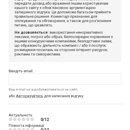
передати досвід або враження іншим користувачам
нашого сайту з обов'язковою аргументацією
залишеного відгука. Це допоможе багатьом прийняти
правильне рішення. Коментарі призначені для
спілкування та обговорення, а також для роз'яснення
питань, що цікавлять.
Не дозволяється:
використання ненормативної
лексики, погроз або образ; безпосереднє порівняння з
іншими конкуруючими компаніями; безпідставні заяви,
що ображають діяльність компанії і / або її послуги;
розміщення посилань на сторонні інтернет-ресурси;
реклама та самореклама.
Введіть email:
Ваш e-mail не відображатиметься на сайті
або
Авторизуйтесь
для написання відгуку
Актуальність
0/12
Повнота інформації
0/12