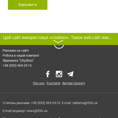
Відправити
Цей сайт використовує «cookies». Також веб-сайт використовує інтернет-сервіс для збору технічних даних стосовно відвідувачів з метою отримання маркетингової та статистичної інформації. Умови обробки даних відвідувачів сайту див.
〉
Реклама на сайті
Робота в нашій компанії
Франшиза "CitySites"
+38 (050) 969-29-16
Про нас
Контакти
Автори проєкту
З питань реклами: +38 (050) 969-29-16. E-mail:
reklama@056.ua
E-mail редакції:
news@056.ua