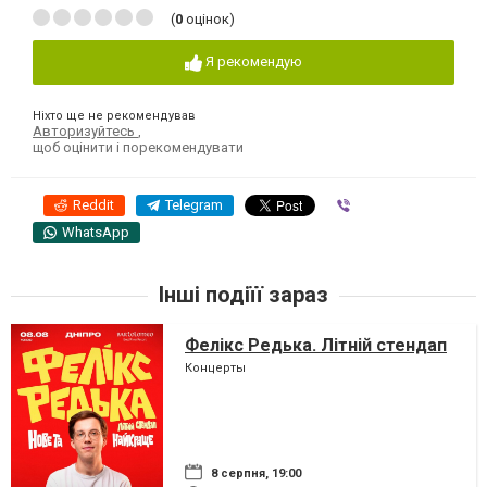
(
0
оцінок)
Я рекомендую
Ніхто ще не рекомендував
Авторизуйтесь
,
щоб оцінити і порекомендувати
Reddit
Telegram
Viber
WhatsApp
Інші подіїї зараз
Фелікс Редька. Літній стендап
Концерты
8 серпня, 19:00