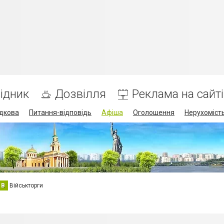
ідник
Дозвілля
Реклама на сайті
дкова
Питання-відповідь
Афіша
Оголошення
Нерухоміст
В
Військторги