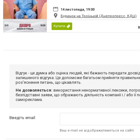
14 листопада, 19:00
Будинок на Троїцькій (Днепропресс, КДЦ)
Купити
Відгук - це думка або оцінка людей, які бажають передати дос
залишеного відгука. Це допоможе багатьом прийняти правильне 
роз'яснення питань, що цікавлять.
Не дозволяється:
використання ненормативної лексики, погро
безпідставні заяви, що ображають діяльність компанії і / або її
самореклама.
Введіть email:
Ваш e-mail не відображатиметься на сайті