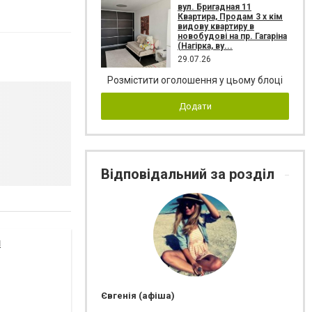
вул. Бригадная 11
Квартира, Продам 3 х кім
видову квартиру в
новобудові на пр. Гагаріна
(Нагірка, ву...
29.07.26
Розмістити оголошення у цьому блоці
Додати
Відповідальний за розділ
я
Євгенія (афіша)