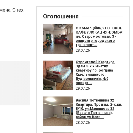
ена. С тех
Оголошення
С Комерційна, ? ГОТОВОЕ
КАФЕ ? ЛОКАЦИЯ-БОМБА:
пл. Старомостовая, 3 -
эпицентр городского
транспорт...
28.07.26
Строителей Квартира,
Здам 3-х кімнатну
квартиру пр. Богдана
Хмельницького,
Будівельників, 4/9
поверх...
29.07.26
Василя Тютюнника 32
Квартира, Продам. 2-к.кв.
8/10, ул.Малышева 32
(Василя Тютюнника),
район ул.Кали...
28.07.26