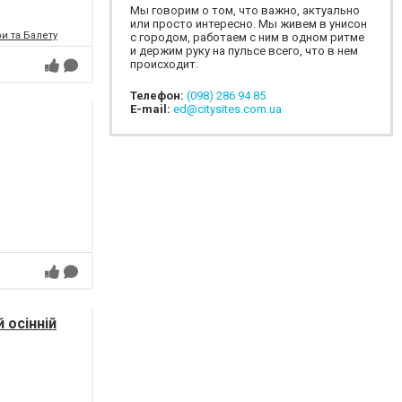
Мы говорим о том, что важно, актуально
или просто интересно. Мы живем в унисон
и та Балету
с городом, работаем с ним в одном ритме
и держим руку на пульсе всего, что в нем
происходит.
Телефон:
(098) 286 94 85
E-mail:
ed@citysites.com.ua
 осінній