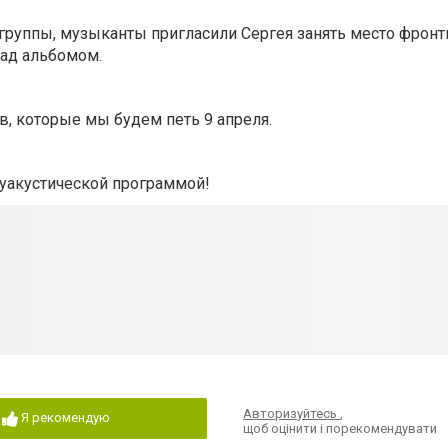
группы, музыканты пригласили Сергея занять место фронтм
над альбомом.
в, которые мы будем петь 9 апреля.
луакустической программой!
Авторизуйтесь
,
Я рекомендую
щоб оцінити і порекомендувати