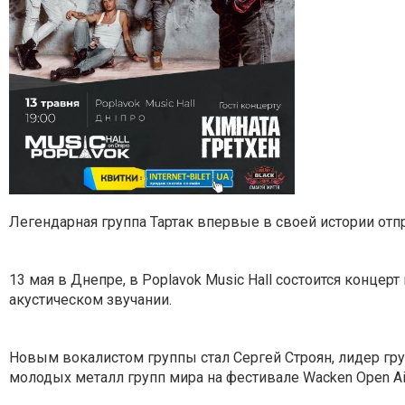
Легендарная группа Тартак впервые в своей истории отп
13 мая в Днепре, в Poplavok Music Hall состоится конце
акустическом звучании.
Новым вокалистом группы стал Сергей Строян, лидер гру
молодых металл групп мира на фестивале Wacken Open Ai