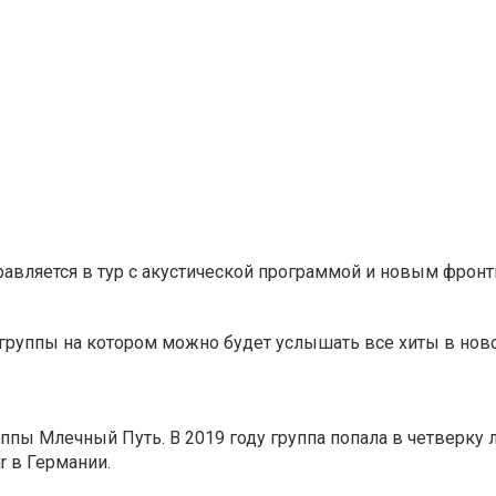
равляется в тур с акустической программой и новым фрон
рт группы на котором можно будет услышать все хиты в нов
ппы Млечный Путь. В 2019 году группа попала в четверку 
r в Германии.