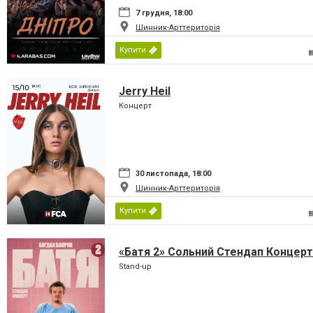
7 грудня, 18:00
Шинник-Арттериторія
Купити
Jerry Heil
Концерт
30 листопада, 18:00
Шинник-Арттериторія
Купити
«Батя 2» Сольний Стендап Концерт
Stand-up