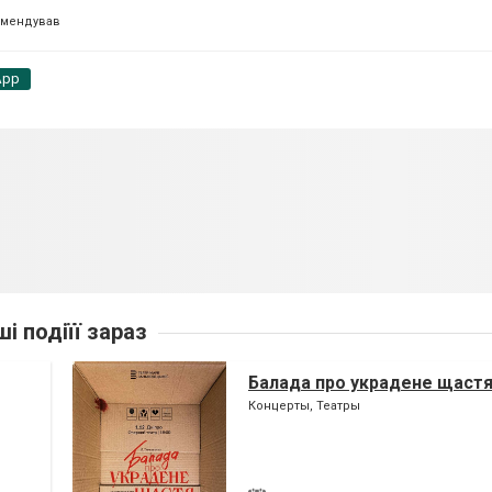
омендував
App
ші подіїї зараз
Балада про украдене щаст
Концерты, Театры