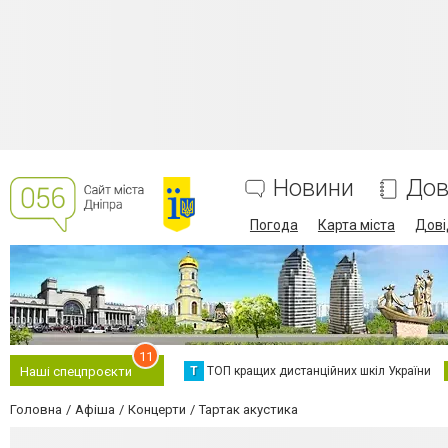
Новини
Дов
Погода
Карта міста
Дові
11
Т
ТОП кращих дистанційних шкіл України
Наші спецпроєкти
Головна
Афіша
Концерти
Тартак акустика