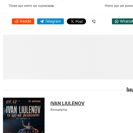
Ніхто ще не рек
Поки ще ніхто не оцінював
Reddit
Telegram
Viber
Whats
Ін
IVAN LIULENOV
Концерты