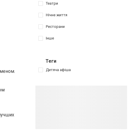
Театри
Нічне життя
Ресторани
Інше
Теги
Дитяча афіша
тменом.
ом
лучших