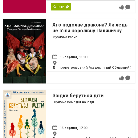
Купити
Хто подолає дракона? Як ледь
не з’їли королівну Паляничку
Музична казка
15 серпня, 11:00
Дніпропетровський Академічний Обласний Укра
Звідки беруться діти
Лірична комедія на 2 дії
15 серпня, 17:00