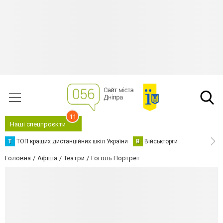
11
Наші спецпроєкти
Т
ТОП кращих дистанційних шкіл України
В
Військторги
Головна
Афіша
Театри
Гоголь Портрет