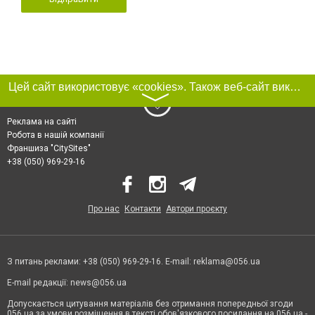
Цей сайт використовує «cookies». Також веб-сайт використовує інтернет-сервіс для збору технічних даних стосовно відвідувачів з метою отримання маркетингової та статистичної інформації. Умови обробки даних відвідувачів сайту див.
〉
Реклама на сайті
Робота в нашій компанії
Франшиза "CitySites"
+38 (050) 969-29-16
Про нас
Контакти
Автори проєкту
З питань реклами: +38 (050) 969-29-16. E-mail:
reklama@056.ua
E-mail редакції:
news@056.ua
Допускається цитування матеріалів без отримання попередньої згоди
056.ua за умови розміщення в тексті обов'язкового посилання на 056.ua -