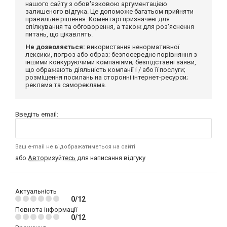
нашого сайту з обов'язковою аргументацією
залишеного відгука. Це допоможе багатьом прийняти
правильне рішення. Коментарі призначені для
спілкування та обговорення, а також для роз'яснення
питань, що цікавлять.
Не дозволяється:
використання ненормативної
лексики, погроз або образ; безпосереднє порівняння з
іншими конкуруючими компаніями; безпідставні заяви,
що ображають діяльність компанії і / або її послуги;
розміщення посилань на сторонні інтернет-ресурси;
реклама та самореклама.
Введіть email:
Ваш e-mail не відображатиметься на сайті
або
Авторизуйтесь
для написання відгуку
Актуальність
0/12
Повнота інформації
0/12