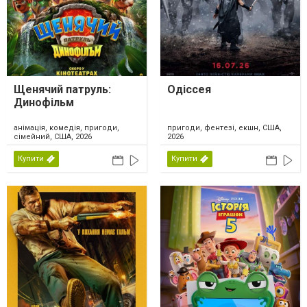
Щенячий патруль:
Одіссея
Динофільм
анімація, комедія, пригоди,
пригоди, фентезі, екшн, США,
сімейний, США, 2026
2026
Купити
Купити