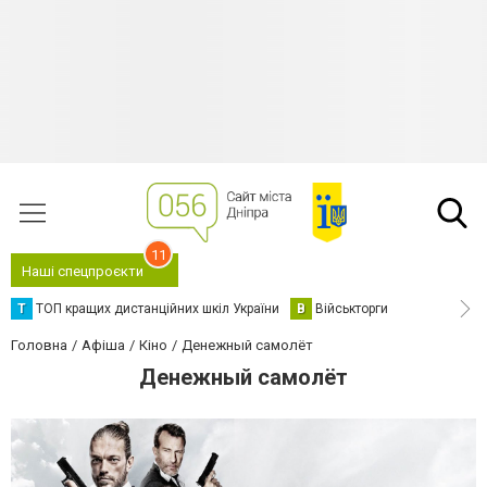
11
Наші спецпроєкти
Т
ТОП кращих дистанційних шкіл України
В
Військторги
Головна
Афіша
Кіно
Денежный самолёт
Денежный самолёт