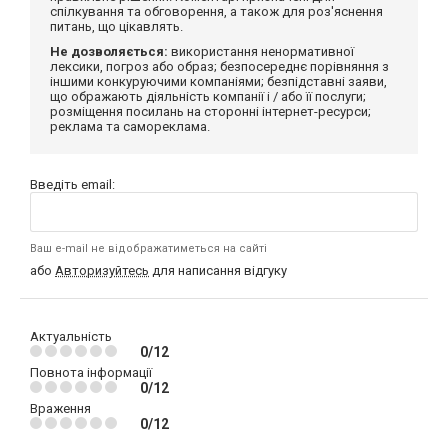
спілкування та обговорення, а також для роз'яснення
питань, що цікавлять.
Не дозволяється:
використання ненормативної
лексики, погроз або образ; безпосереднє порівняння з
іншими конкуруючими компаніями; безпідставні заяви,
що ображають діяльність компанії і / або її послуги;
розміщення посилань на сторонні інтернет-ресурси;
реклама та самореклама.
Введіть email:
Ваш e-mail не відображатиметься на сайті
або
Авторизуйтесь
для написання відгуку
Актуальність
0/12
Повнота інформації
0/12
Враження
0/12