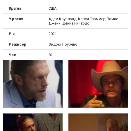
Країна
США
У ролях
Адам Коуплэнд, Келси Грэммер, Томас
Джейн, Дениз Ричардс
Рік
2021
Режисер
Эндрю Лоуренс
Час
82