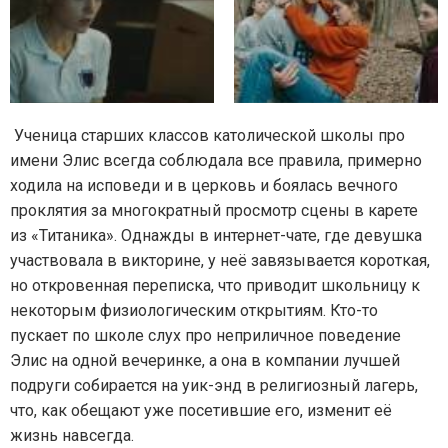
Ученица старших классов католической школы про
имени Элис всегда соблюдала все правила, примерно
ходила на исповеди и в церковь и боялась вечного
проклятия за многократный просмотр сцены в карете
из «Титаника». Однажды в интернет-чате, где девушка
участвовала в викторине, у неё завязывается короткая,
но откровенная переписка, что приводит школьницу к
некоторым физиологическим открытиям. Кто-то
пускает по школе слух про неприличное поведение
Элис на одной вечеринке, а она в компании лучшей
подруги собирается на уик-энд в религиозный лагерь,
что, как обещают уже посетившие его, изменит её
жизнь навсегда.