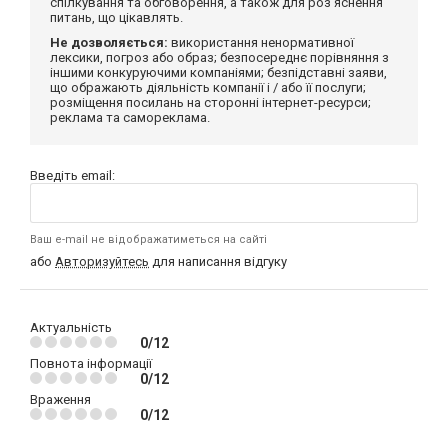
спілкування та обговорення, а також для роз'яснення
питань, що цікавлять.
Не дозволяється:
використання ненормативної
лексики, погроз або образ; безпосереднє порівняння з
іншими конкуруючими компаніями; безпідставні заяви,
що ображають діяльність компанії і / або її послуги;
розміщення посилань на сторонні інтернет-ресурси;
реклама та самореклама.
Введіть email:
Ваш e-mail не відображатиметься на сайті
або
Авторизуйтесь
для написання відгуку
Актуальність
0/12
Повнота інформації
0/12
Враження
0/12