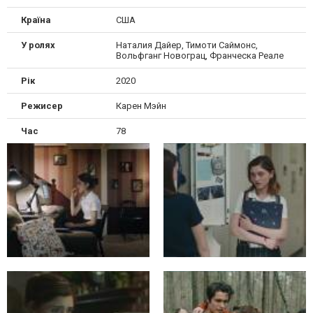
Країна
США
У ролях
Наталия Дайер, Тимоти Саймонс,
Вольфганг Новограц, Франческа Реале
Рік
2020
Режисер
Карен Мэйн
Час
78