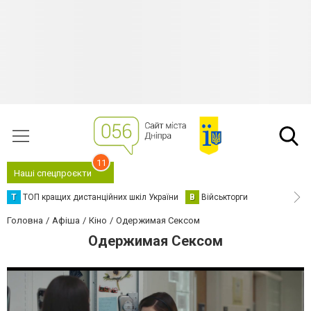
11
Наші спецпроєкти
Т
ТОП кращих дистанційних шкіл України
В
Військторги
Головна
Афіша
Кіно
Одержимая Сексом
Одержимая Сексом