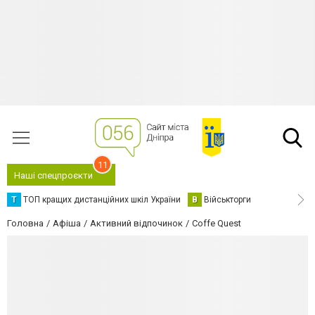
11
Наші спецпроєкти
Т
ТОП кращих дистанційних шкіл України
В
Військторги
Головна
Афіша
Активний відпочинок
Coffe Quest