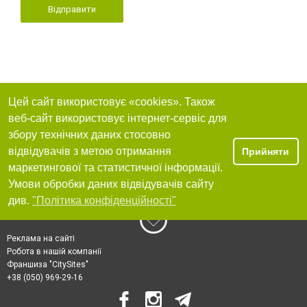
Відправити
Цей сайт використовує «cookies». Також
веб-сайт використовує інтернет-сервіс для
збору технічних даних стосовно
відвідувачів з метою отримання
Прийняти
маркетингової та статистичної інформації.
Умови обробки даних відвідувачів сайту
див.
"Політика конфіденційності"
Реклама на сайті
Робота в нашій компанії
Франшиза "CitySites"
+38 (050) 969-29-16