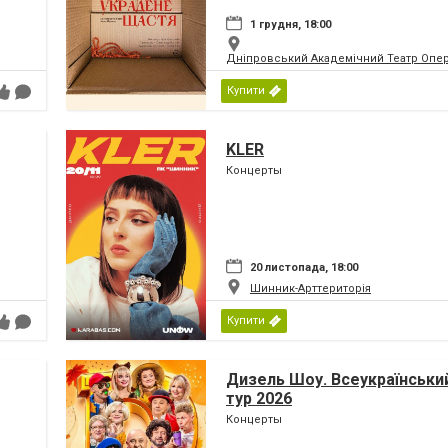
1 грудня, 18:00
Дніпровський Академічний Театр Опер
Купити
KLER
Концерты
20 листопада, 18:00
Шинник-Арттериторія
Купити
Дизель Шоу. Всеукраїнський
тур 2026
Концерты