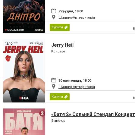
7 грудня, 18:00
Шинник-Арттериторія
Купити
Jerry Heil
Концерт
30 листопада, 18:00
Шинник-Арттериторія
Купити
«Батя 2» Сольний Стендап Концерт
Stand-up