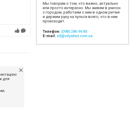
Мы говорим о том, что важно, актуально
или просто интересно. Мы живем в унисон
с городом, работаем с ним в одном ритме
и держим руку на пульсе всего, что в нем
происходит.
Телефон:
(098) 286 94 85
E-mail:
ed@citysites.com.ua
ментацією
ж для
ми;