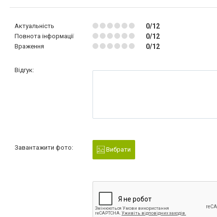
Актуальність
0/12
Повнота інформації
0/12
Враження
0/12
Відгук:
Завантажити фото:
Вибрати