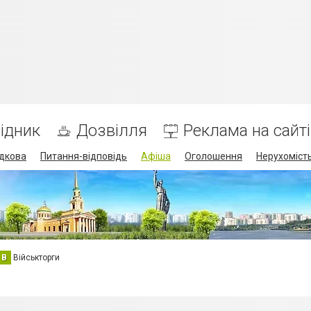
ідник
Дозвілля
Реклама на сайті
дкова
Питання-відповідь
Афіша
Оголошення
Нерухоміст
В
Військторги