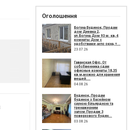
Оголошення
Богуна Будинок, Продам
дом Диевка 2,
ул.Богуна.Дом 93 м. кв, 4
комнаты.Дом с
удобствами ,мпо окна, т...
23.07.26
Гаванская Офіс, От
собсбвенника сдам
офисные комнаты 18,35
кв.м,можно для хранения
вещей....
04.08.26
Будинок, Продам
будинок з басейном
сауною більярдною та
я
тренажерним
залом.Продаж 3
поверхового будин...
03.08.26