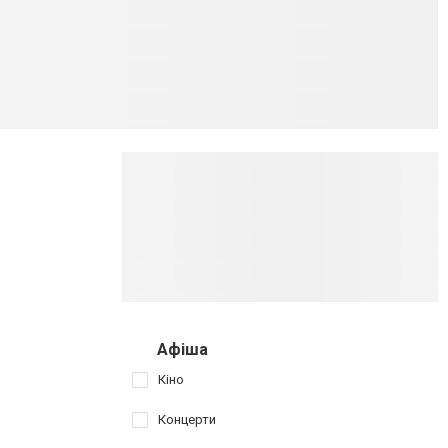
Афіша
Кіно
Концерти