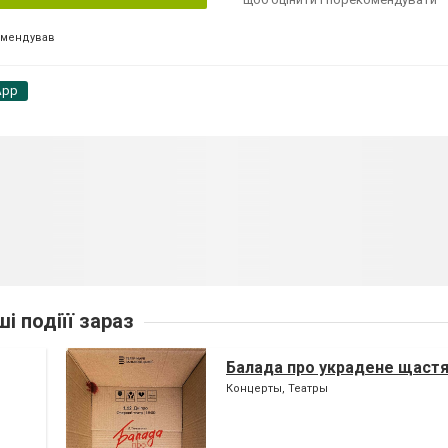
омендував
App
ші подіїї зараз
Балада про украдене щаст
Концерты, Театры