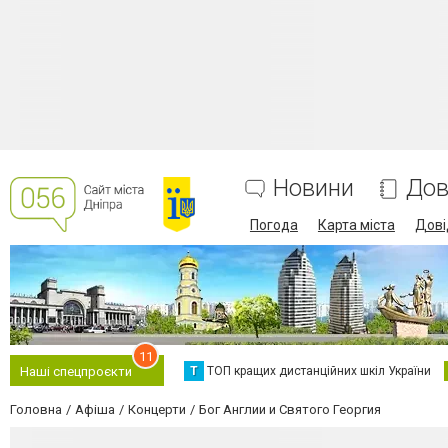
Новини
Дов
Погода
Карта міста
Дові
11
Т
ТОП кращих дистанційних шкіл України
Наші спецпроєкти
Головна
Афіша
Концерти
Бог Англии и Святого Георгия