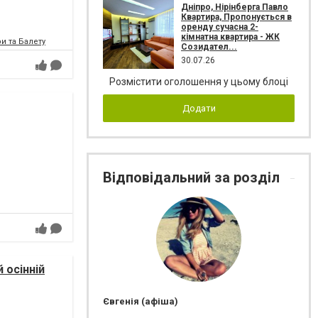
Дніпро, Нірінберга Павло
Квартира, Пропонується в
оренду сучасна 2-
кімнатна квартира - ЖК
и та Балету
Созидател...
30.07.26
Розмістити оголошення у цьому блоці
Додати
Відповідальний за розділ
 осінній
Євгенія (афіша)