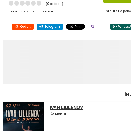
(
0
оцінок)
Ніхто ще не рек
Поки ще ніхто не оцінював
Reddit
Telegram
Viber
Whats
Ін
IVAN LIULENOV
Концерты