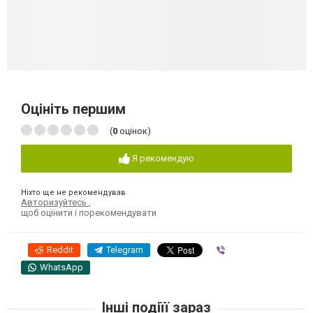
Оцініть першим
(
0
оцінок)
Я рекомендую
Ніхто ще не рекомендував
Авторизуйтесь
,
щоб оцінити і порекомендувати
Reddit
Telegram
Viber
WhatsApp
Інші подіїї зараз