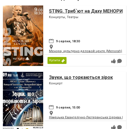
STING. Триб`ют на Даху МЕНОРИ
Концерты, Театры
9 серпня, 18:30
Менора, культурно-деловой центр (Menorah)
Купити
Звуки, що торкаються зірок
Концерт
9 серпня, 15:00
Німецька Євангелічно-Лютеранська Церква Святої