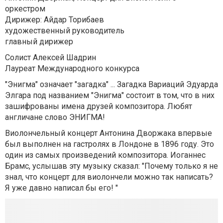
оркестром
Дирижер: Айдар Торибаев
художественный руководитель
главный дирижер
Солист Алексей Шадрин
Лауреат Международного конкурса
"Энигма" означает "загадка" ... Загадка Вариаций Эдуарда
Элгара под названием "Энигма" состоит в том, что в них
зашифрованы имена друзей композитора. Любят
англичане слово ЭНИГМА!
Виолончельный концерт Антонина Дворжака впервые
был выполнен на гастролях в Лондоне в 1896 году. Это
один из самых произведений композитора. Иоганнес
Брамс, услышав эту музыку сказал: "Почему только я не
знал, что концерт для виолончели можно так написать?
Я уже давно написал бы его! "