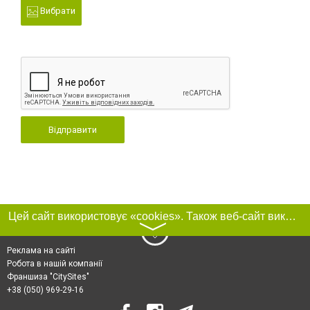
Вибрати
Відправити
Цей сайт використовує «cookies». Також веб-сайт використовує інтернет-сервіс для збору технічних даних стосовно відвідувачів з метою отримання маркетингової та статистичної інформації. Умови обробки даних відвідувачів сайту див.
〉
Реклама на сайті
Робота в нашій компанії
Франшиза "CitySites"
+38 (050) 969-29-16