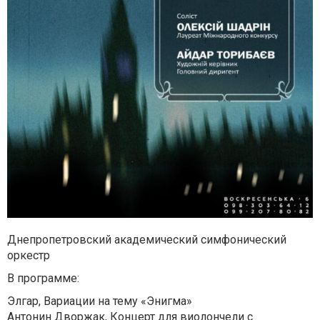
Днепропетровский академический симфонический
оркестр
В программе:
Элгар, Вариации на тему «Энигма»
Антонин Дворжак, Концерт для виолончели с