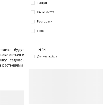
Театри
Нічне життя
Ресторани
Інше
Теги
ставке будут
знакомиться с
Дитяча афіша
ику, садово-
 растениями.