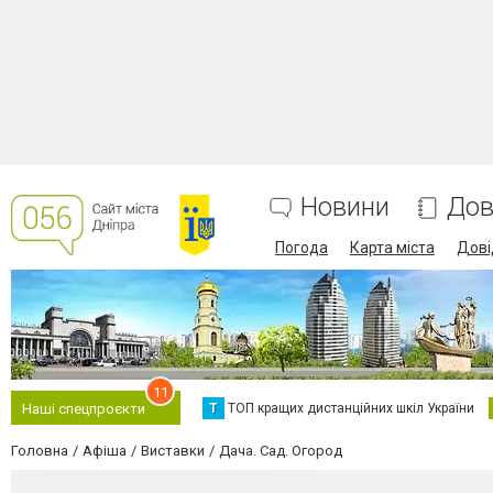
Новини
Дов
Погода
Карта міста
Дові
11
Т
ТОП кращих дистанційних шкіл України
Наші спецпроєкти
Головна
Афіша
Виставки
Дача. Сад. Огород