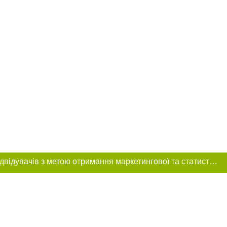
Цей сайт використовує «cookies». Також веб-сайт використовує інтернет-сервіс для збору технічних даних стосовно відвідувачів з метою отримання маркетингової та статистичної інформації. Умови обробки даних відвідувачів сайту див.