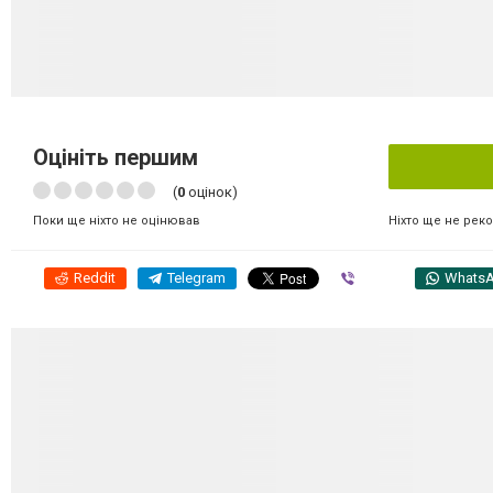
Оцініть першим
(
0
оцінок)
Ніхто ще не рек
Поки ще ніхто не оцінював
Reddit
Telegram
Viber
Whats