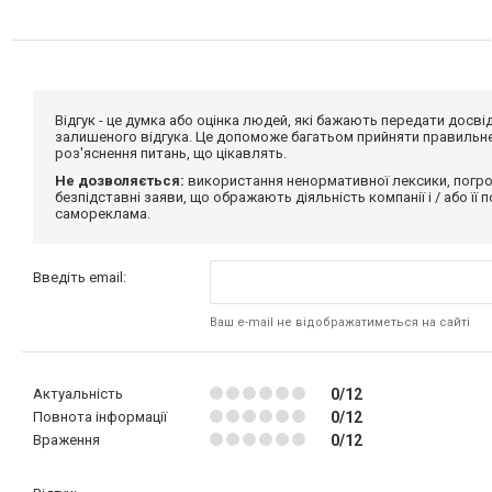
Відгук - це думка або оцінка людей, які бажають передати дос
залишеного відгука. Це допоможе багатьом прийняти правильне 
роз'яснення питань, що цікавлять.
Не дозволяється:
використання ненормативної лексики, погро
безпідставні заяви, що ображають діяльність компанії і / або її
самореклама.
Введіть email:
Ваш e-mail не відображатиметься на сайті
Актуальність
0/12
Повнота інформації
0/12
Враження
0/12