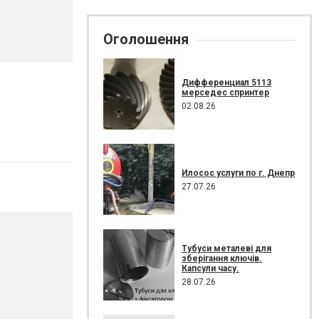
Оголошення
Дифференциал 5113
мерседес спринтер
02.08.26
Илосос услуги по г. Днепр
27.07.26
Тубуси металеві для
зберігання ключів.
Капсули часу.
28.07.26