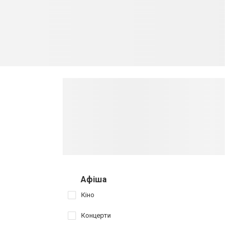
Афіша
Кіно
Концерти