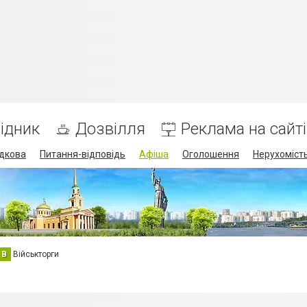
ідник
Дозвілля
Реклама на сайті
дкова
Питання-відповідь
Афіша
Оголошення
Нерухоміст
В
Військторги