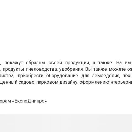
, покажут образцы своей продукции, а также. На вы
, продукты пчеловодства, удобрения. Вы также можете о
йства, приобрести оборудование для земледелия, техн
ященный садово-парковом дизайну, оформлению нтерьерив
торам «ЕкспоДнипро»