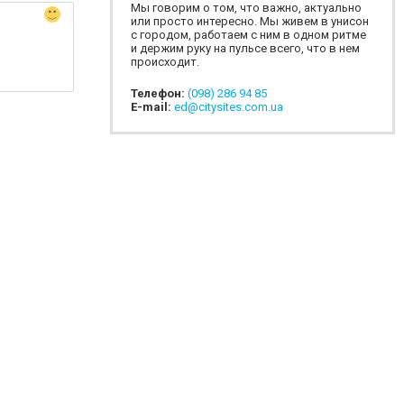
Мы говорим о том, что важно, актуально
или просто интересно. Мы живем в унисон
с городом, работаем с ним в одном ритме
и держим руку на пульсе всего, что в нем
происходит.
Телефон:
(098) 286 94 85
E-mail:
ed@citysites.com.ua