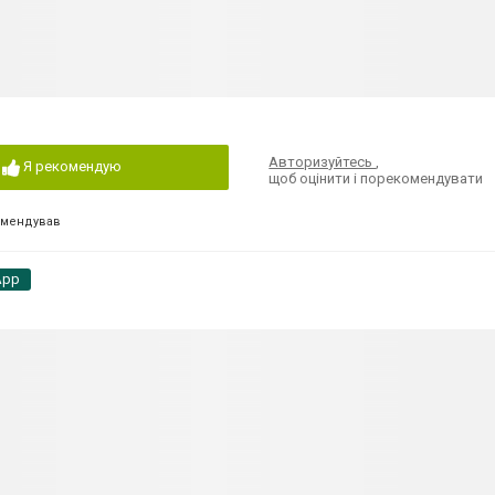
Авторизуйтесь
,
Я рекомендую
щоб оцінити і порекомендувати
омендував
App