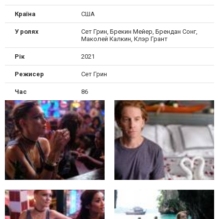
Країна
США
У ролях
Сет Грин, Брекин Мейер, Брендан Сонг,
Маколей Калкин, Клэр Грант
Рік
2021
Режисер
Сет Грин
Час
86