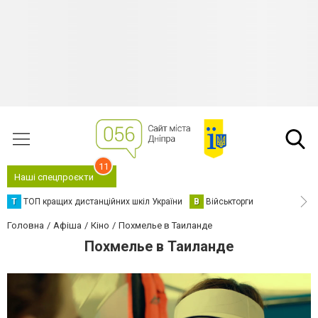
11
Наші спецпроєкти
Т
ТОП кращих дистанційних шкіл України
В
Військторги
Головна
Афіша
Кіно
Похмелье в Таиланде
Похмелье в Таиланде