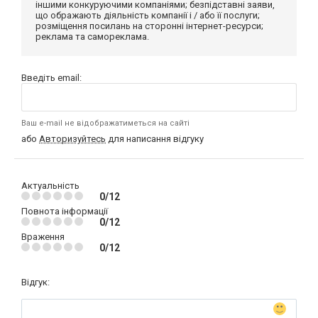
іншими конкуруючими компаніями; безпідставні заяви,
що ображають діяльність компанії і / або її послуги;
розміщення посилань на сторонні інтернет-ресурси;
реклама та самореклама.
Введіть email:
Ваш e-mail не відображатиметься на сайті
або
Авторизуйтесь
для написання відгуку
Актуальність
0/12
Повнота інформації
0/12
Враження
0/12
Відгук: