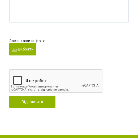
Завантажити фото:
Вибрати
Відправити