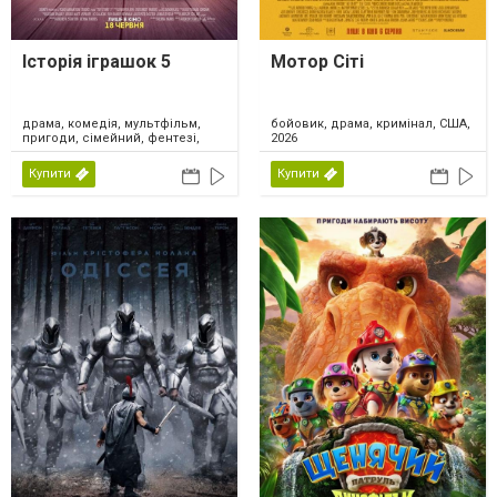
Історія іграшок 5
Мотор Сіті
драма, комедія, мультфільм,
бойовик, драма, кримінал, США,
пригоди, сімейний, фентезі,
2026
США, 2026
Купити
Купити