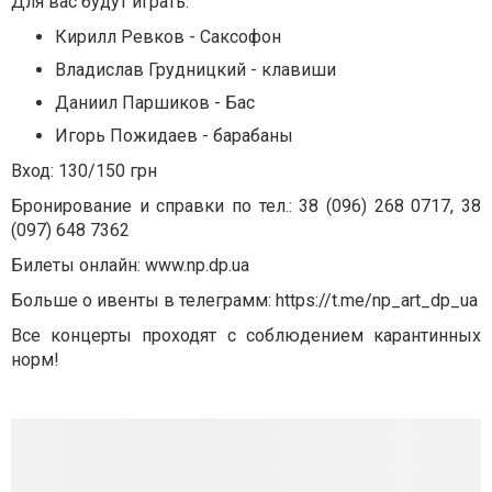
Для вас будут играть:
Кирилл Ревков - Саксофон
Владислав Грудницкий - клавиши
Даниил Паршиков - Бас
Игорь Пожидаев - барабаны
Вход: 130/150 грн
Бронирование и справки по тел.: 38 (096) 268 0717, 38
(097) 648 7362
Билеты онлайн: www.np.dp.ua
Больше о ивенты в телеграмм: https://t.me/np_art_dp_ua
Все концерты проходят с соблюдением карантинных
норм!