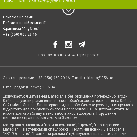
див.
"Політика конфіденційності"
Реклама на сайті
Робота в нашій компанії
Франшиза "CitySites"
+38 (050) 969-29-16
Про нас
Контакти
Автори проєкту
З питань реклами: +38 (050) 969-29-16. E-mail:
reklama@056.ua
E-mail редакції:
news@056.ua
Допускається цитування матеріалів без отримання попередньої згоди
056.ua за умови розміщення в тексті обов'язкового посилання на 056.ua -
Сайт міста Дніпра. Для інтернет-видань обов'язкове розміщення прямого,
відкритого для пошукових систем гіперпосилання на цитовані статті не
нижче другого абзацу в тексті або в якості джерела. Порушення
виняткових прав переслідується Законом.
Матеріали з плашками "Новини компаній", "Промо", "Партнерський
матеріал", "Партнерський спецпроєкт", "Політичні новини", "Пресреліз",
"PR", "Офіційно", "Політична реклама" публікуються на правах реклами.