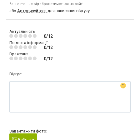
Ваш e-mail не відображатиметься на сайті
або
Авторизуйтесь
для написання відгуку
Актуальність
0/12
Повнота інформації
0/12
Враження
0/12
Відгук:
Завантажити фото:
Вибрати