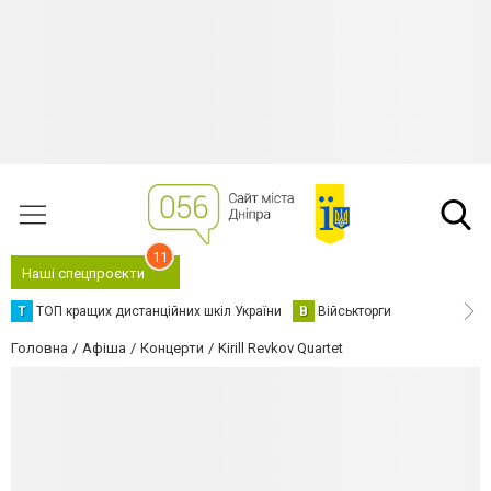
11
Наші спецпроєкти
Т
ТОП кращих дистанційних шкіл України
В
Військторги
Головна
Афіша
Концерти
Kirill Revkov Quartet