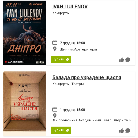
IVAN LIULENOV
Концерты
7 грудня, 18:00
Шинник-Арттериторія
Купити
Балада про украдене щастя
Концерты, Театры
1 грудня, 18:00
Дніпровський Академічний Театр Опери та Бале
Купити