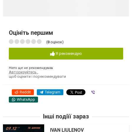
Оцініть першим
(
0
оцінок)
Я рекомендую
Ніхто ще не рекомендував
Авторизуйтесь
,
щоб оцінити і порекомендувати
Reddit
Telegram
Viber
WhatsApp
Інші подіїї зараз
IVAN LIULENOV