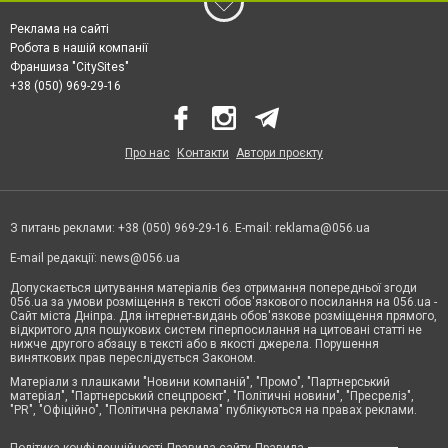
Реклама на сайті
Робота в нашій компанії
Франшиза "CitySites"
+38 (050) 969-29-16
Про нас
Контакти
Автори проєкту
З питань реклами: +38 (050) 969-29-16. E-mail:
reklama@056.ua
E-mail редакції:
news@056.ua
Допускається цитування матеріалів без отримання попередньої згоди
056.ua за умови розміщення в тексті обов'язкового посилання на 056.ua -
Сайт міста Дніпра. Для інтернет-видань обов'язкове розміщення прямого,
відкритого для пошукових систем гіперпосилання на цитовані статті не
нижче другого абзацу в тексті або в якості джерела. Порушення
виняткових прав переслідується Законом.
Матеріали з плашками "Новини компаній", "Промо", "Партнерський
матеріал", "Партнерський спецпроєкт", "Політичні новини", "Пресреліз",
"PR", "Офіційно", "Політична реклама" публікуються на правах реклами.
Політика конфіденційності
Правила сайту
Правила