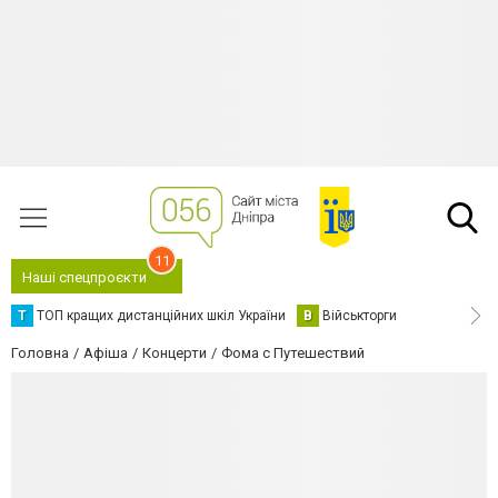
11
Наші спецпроєкти
Т
ТОП кращих дистанційних шкіл України
В
Військторги
Головна
Афіша
Концерти
Фома с Путешествий