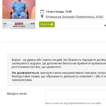
14 листопада, 19:00
Будинок на Троїцькій (Днепропресс, КДЦ)
Купити
Відгук - це думка або оцінка людей, які бажають передати дос
залишеного відгука. Це допоможе багатьом прийняти правильне 
роз'яснення питань, що цікавлять.
Не дозволяється:
використання ненормативної лексики, погро
безпідставні заяви, що ображають діяльність компанії і / або її
самореклама.
Введіть email:
Ваш e-mail не відображатиметься на сайті