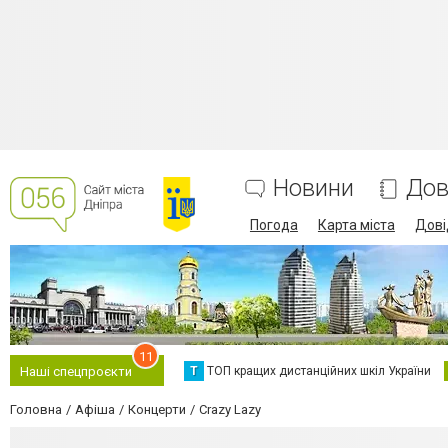
Новини
Дов
Погода
Карта міста
Дові
11
Т
ТОП кращих дистанційних шкіл України
Наші спецпроєкти
Головна
Афіша
Концерти
Crazy Lazy