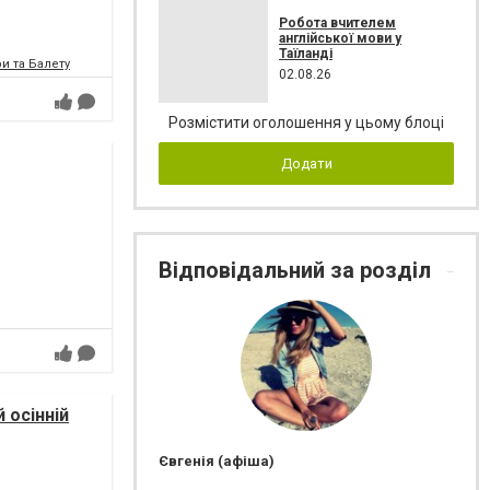
Робота вчителем
англійської мови у
Таїланді
и та Балету
02.08.26
Розмістити оголошення у цьому блоці
Додати
Відповідальний за розділ
 осінній
Євгенія (афіша)