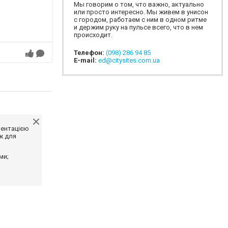
Мы говорим о том, что важно, актуально
или просто интересно. Мы живем в унисон
с городом, работаем с ним в одном ритме
и держим руку на пульсе всего, что в нем
происходит.
Телефон:
(098) 286 94 85
E-mail:
ed@citysites.com.ua
ментацією
ж для
ми;