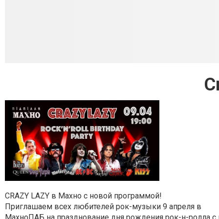
C
CRAZY LAZY в Махно с новой программой!
Приглашаем всех любителей рок-музыки 9 апреля в
МахноПАБ на празднование дня рождения рок-н-ролла с 