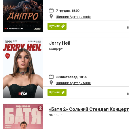
7 грудня, 18:00
Шинник-Арттериторія
Купити
Jerry Heil
Концерт
30 листопада, 18:00
Шинник-Арттериторія
Купити
«Батя 2» Сольний Стендап Концерт
Stand-up