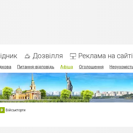
ідник
Дозвілля
Реклама на сайті
дкова
Питання-відповідь
Афіша
Оголошення
Нерухоміст
В
Військторги