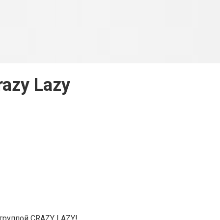
razy Lazy
группой CRAZY LAZY!