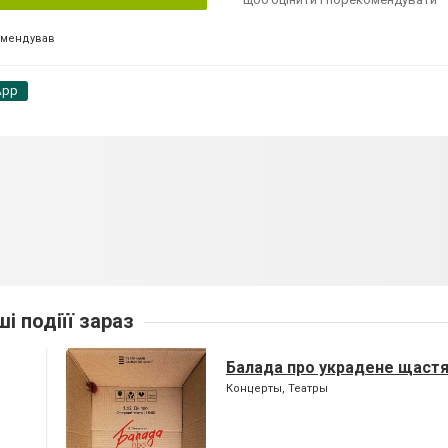
омендував
App
ші подіїї зараз
Балада про украдене щаст
Концерты, Театры