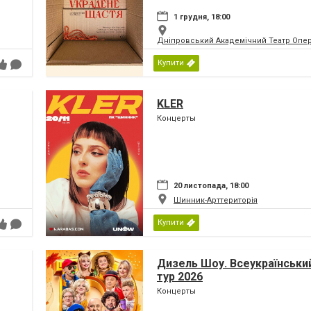
1 грудня, 18:00
Дніпровський Академічний Театр Опер
Купити
KLER
Концерты
20 листопада, 18:00
Шинник-Арттериторія
Купити
Дизель Шоу. Всеукраїнський
тур 2026
Концерты