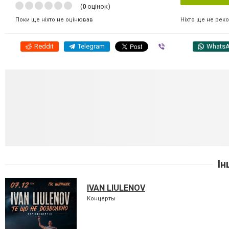
(
0
оцінок)
Ніхто ще не рек
Поки ще ніхто не оцінював
Reddit
Telegram
Viber
Whats
Ін
IVAN LIULENOV
Концерты