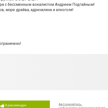
ра с бессменным вокалистом Андреем Подгайным!
в, море драйва, адреналина и алкоголя!
 ограничено!
Авторизуйтесь
,
Я рекомендую
щоб оцінити і порекомендувати