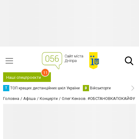
11
Наші спецпроєкти
Т
ТОП кращих дистанційних шкіл України
В
Військторги
Головна
Афіша
Концерти
Олег Кензов. #ОБСТАНОВКАПОКАЙФУ