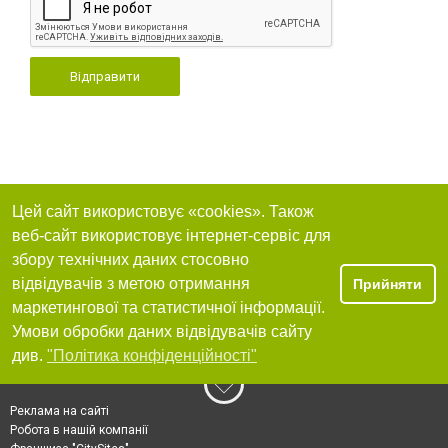
Відправити
Цей сайт використовує «cookies». Також
веб-сайт використовує інтернет-сервіс для
збору технічних даних стосовно
відвідувачів з метою отримання
Прийняти
маркетингової та статистичної інформації.
Умови обробки даних відвідувачів сайту
див.
"Політика конфіденційності"
Реклама на сайті
Робота в нашій компанії