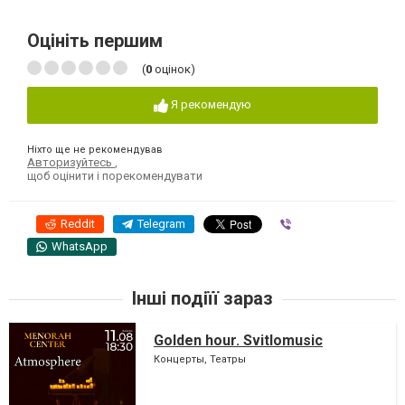
Оцініть першим
(
0
оцінок)
Я рекомендую
Ніхто ще не рекомендував
Авторизуйтесь
,
щоб оцінити і порекомендувати
Reddit
Telegram
Viber
WhatsApp
Інші подіїї зараз
Golden hour. Svitlomusic
Концерты, Театры