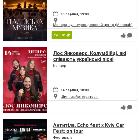
13 серпня, 19:00
Менора, культурно-деловой центр (Menorah)
Купити
Лос Янковерс. Колумбійці, які
співають українські пісні
Концерт
14 серпня, 18:00
Шинник-Арттериторія
Антитіла. Echo fest х Kyiv Car
Fest: on tour
Фестиваль