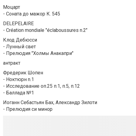
Моцарт
- Соната до мажор К. 545
DELEPELAIRE
- Création mondiale "éclaboussures n.2"
Клод Дебюсси
- Лунный свет
- Прелюдия "Холмы Анакапри"
антракт
Фредерик Шопен
- Ноктюрн n.1
- Исследование оп.25 п.1, п.5, п.12
- Баллада №1
Иоганн Себастьян Бах, Александр Зилоти
- Прелюдия си минор