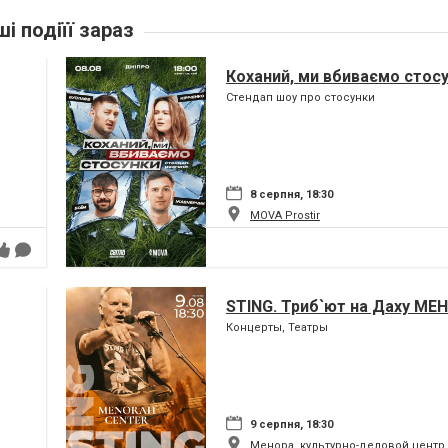
ші подіїї зараз
Коханий, ми вбиваємо стос
Стендап шоу про стосунки
8 серпня, 18:30
MOVA Рrostir
STING. Триб`ют на Даху МЕ
Концерты, Театры
9 серпня, 18:30
Менора, культурно-деловой центр