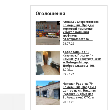
Оголошення
площадь Старомостова
Комерційна, Продам
торговый комплекс
216м2 с большим
трафиком,
пл.Старомостова....
28.07.26
добровольцев 10
Квартира, Продам 1-
комнатную квартиру на ж/
м Победа-6 (пер.
Добровольцев,д.10).
Хоро...
29.07.26
Николая Руденка 79
Комерційна, Продам в
центре на ул. Николая
Руденка 79 (бывшая
Войцеховича) СТО, и...
28.07.26