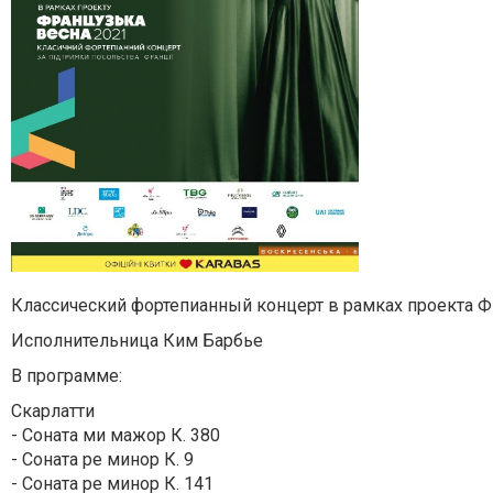
Классический фортепианный концерт в рамках проекта
Исполнительница Ким Барбье
В программе:
Скарлатти
- Соната ми мажор К. 380
- Соната ре минор К. 9
- Соната ре минор К. 141