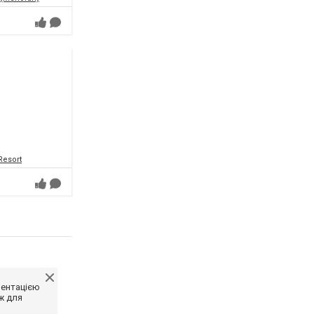
Resort
ментацією
ж для