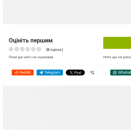
Оцініть першим
(
0
оцінок)
Ніхто ще не рек
Поки ще ніхто не оцінював
Reddit
Telegram
Viber
Whats