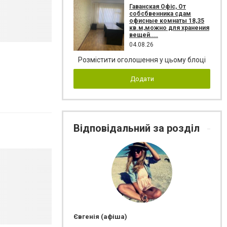
Гаванская Офіс, От
собсбвенника сдам
офисные комнаты 18,35
кв.м,можно для хранения
вещей....
04.08.26
Розмістити оголошення у цьому блоці
Додати
Відповідальний за розділ
Євгенія (афіша)