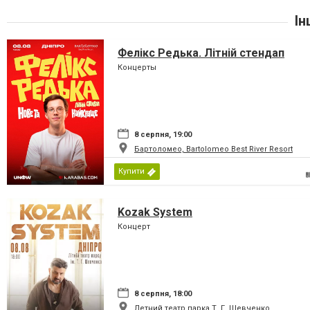
Ін
Фелікс Редька. Літній стендап
Концерты
8 серпня, 19:00
Бартоломео, Bartolomeo Best River Resort
Купити
Kozak System
Концерт
8 серпня, 18:00
Летний театр парка Т. Г. Шевченко