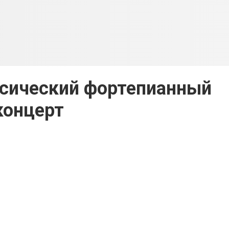
ссический фортепианный
концерт