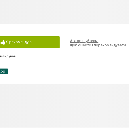
Авторизуйтесь
,
Я рекомендую
щоб оцінити і порекомендувати
омендував
App