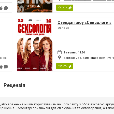
Купити
Стендап шоу «Сексологія»
Stand-up
9 серпня, 18:30
 Катерини (Кірха Святої Катерини)
Бартоломео, Bartolomeo Best River 
Купити
Рецензія
від або враження іншим користувачам нашого сайту з обов'язковою аргу
рішення. Коментарі призначені для спілкування та обговорення, а тако