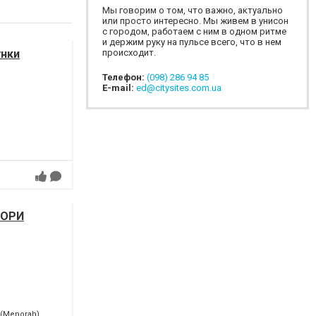
Мы говорим о том, что важно, актуально
или просто интересно. Мы живем в унисон
с городом, работаем с ним в одном ритме
и держим руку на пульсе всего, что в нем
происходит.
унки
Телефон:
(098) 286 94 85
E-mail:
ed@citysites.com.ua
НОРИ
 (Menorah)