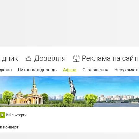
ідник
Дозвілля
Реклама на сайті
дкова
Питання-відповідь
Афіша
Оголошення
Нерухоміст
В
Військторги
й концерт