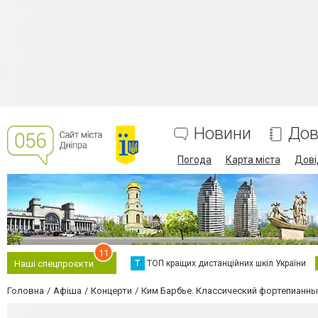
Новини
Дов
Погода
Карта міста
Дові
11
Т
ТОП кращих дистанційних шкіл України
Наші спецпроєкти
Головна
Афіша
Концерти
Ким Барбье. Классический фортепианны