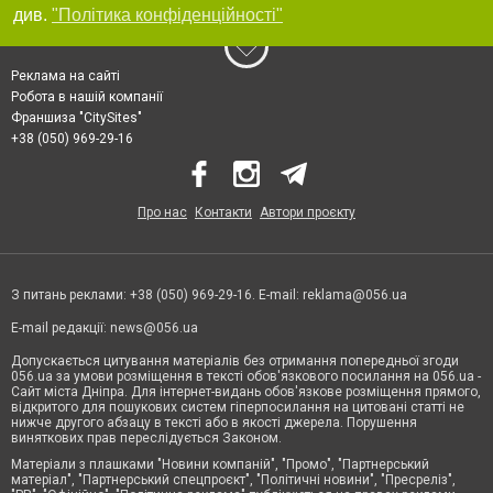
див.
"Політика конфіденційності"
Реклама на сайті
Робота в нашій компанії
Франшиза "CitySites"
+38 (050) 969-29-16
Про нас
Контакти
Автори проєкту
З питань реклами: +38 (050) 969-29-16. E-mail:
reklama@056.ua
E-mail редакції:
news@056.ua
Допускається цитування матеріалів без отримання попередньої згоди
056.ua за умови розміщення в тексті обов'язкового посилання на 056.ua -
Сайт міста Дніпра. Для інтернет-видань обов'язкове розміщення прямого,
відкритого для пошукових систем гіперпосилання на цитовані статті не
нижче другого абзацу в тексті або в якості джерела. Порушення
виняткових прав переслідується Законом.
Матеріали з плашками "Новини компаній", "Промо", "Партнерський
матеріал", "Партнерський спецпроєкт", "Політичні новини", "Пресреліз",