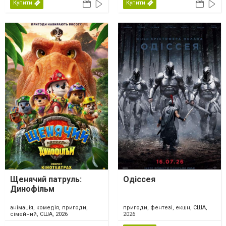
Купити
Купити
Щенячий патруль:
Одіссея
Динофільм
анімація, комедія, пригоди,
пригоди, фентезі, екшн, США,
сімейний, США, 2026
2026