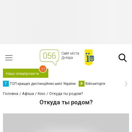
11
Наші спецпроєкти
Т
ТОП кращих дистанційних шкіл України
В
Військторги
Головна
Афіша
Кіно
Откуда ты родом?
Откуда ты родом?