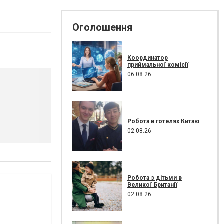
Оголошення
Координатор
приймальної комісії
06.08.26
Робота в готелях Китаю
02.08.26
Робота з дітьми в
Великої Британії
02.08.26