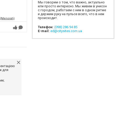
Мы говорим о том, что важно, актуально
или просто интересно. Мы живем в унисон
с городом, работаем с ним в одном ритме
и держим руку на пульсе всего, что в нем
происходит.
 (Menorah)
Телефон:
(098) 286 94 85
E-mail:
ed@citysites.com.ua
ментацією
ж для
ми;