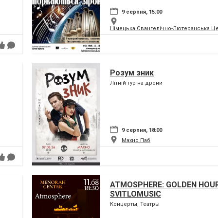
9 серпня, 15:00
Німецька Євангелічно-Лютеранська Цер
Розум зник
Літній тур на дрони
9 серпня, 18:00
Махно Паб
ATMOSPHERE: GOLDEN HOUR
SVITLOMUSIC
Концерты, Театры