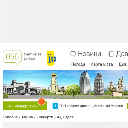
Новини
Дов
Погода
Карта міста
Дові
11
Т
ТОП кращих дистанційних шкіл України
Наші спецпроєкти
Головна
Афіша
Концерти
Ах, Одеса!