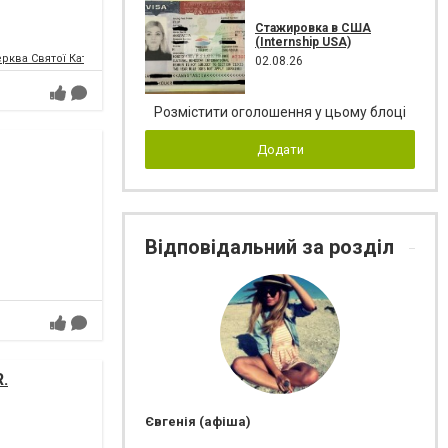
Стажировка в США
(Internship USA)
ква Святої Катерини (Кірха Святої Катерини)
02.08.26
Розмістити оголошення у цьому блоці
Додати
Відповідальний за розділ
.
Євгенія (афіша)