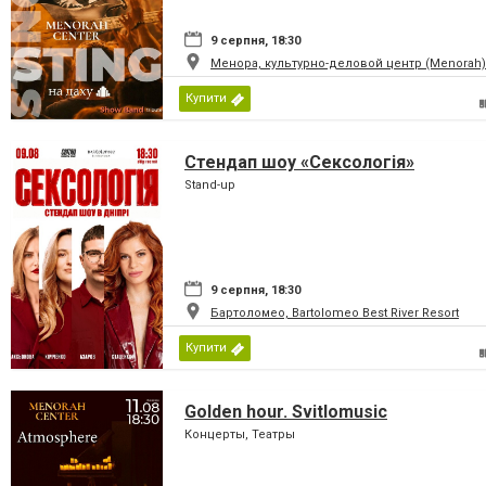
9 серпня, 18:30
Менора, культурно-деловой центр (Menorah)
Купити
Стендап шоу «Сексологія»
Stand-up
9 серпня, 18:30
Бартоломео, Bartolomeo Best River Resort
Купити
Golden hour. Svitlomusic
Концерты, Театры