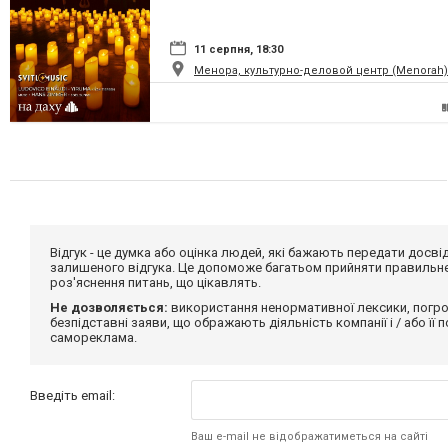
11 серпня, 18:30
Менора, культурно-деловой центр (Menorah)
Відгук - це думка або оцінка людей, які бажають передати дос
залишеного відгука. Це допоможе багатьом прийняти правильне 
роз'яснення питань, що цікавлять.
Не дозволяється:
використання ненормативної лексики, погро
безпідставні заяви, що ображають діяльність компанії і / або її
самореклама.
Введіть email:
Ваш e-mail не відображатиметься на сайті