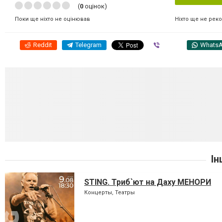
(
0
оцінок)
Ніхто ще не рек
Поки ще ніхто не оцінював
Reddit
Telegram
Viber
Whats
Ін
STING. Триб`ют на Даху МЕНОРИ
Концерты, Театры