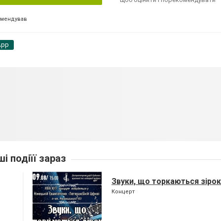
омендував
App
ші подіїї зараз
Звуки, що торкаються зірок
Концерт