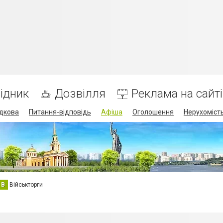
ідник
Дозвілля
Реклама на сайті
дкова
Питання-відповідь
Афіша
Оголошення
Нерухоміст
В
Військторги