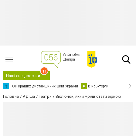
11
Наші спецпроєкти
Т
ТОП кращих дистанційних шкіл України
В
Військторги
Головна
Афіша
Театри
Віслючок, який мріяв стати зіркою