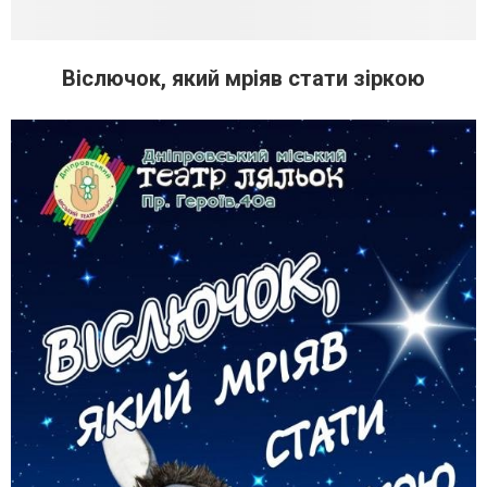
Віслючок, який мріяв стати зіркою