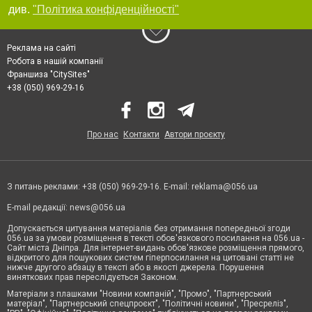
див.
"Політика конфіденційності"
Реклама на сайті
Робота в нашій компанії
Франшиза "CitySites"
+38 (050) 969-29-16
Про нас
Контакти
Автори проєкту
З питань реклами: +38 (050) 969-29-16. E-mail:
reklama@056.ua
E-mail редакції:
news@056.ua
Допускається цитування матеріалів без отримання попередньої згоди
056.ua за умови розміщення в тексті обов'язкового посилання на 056.ua -
Сайт міста Дніпра. Для інтернет-видань обов'язкове розміщення прямого,
відкритого для пошукових систем гіперпосилання на цитовані статті не
нижче другого абзацу в тексті або в якості джерела. Порушення
виняткових прав переслідується Законом.
Матеріали з плашками "Новини компаній", "Промо", "Партнерський
матеріал", "Партнерський спецпроєкт", "Політичні новини", "Пресреліз",