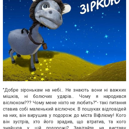
"Добре зіронькам на небі... Не знають вони ні важких
мішків, ні болючих ударів... Чому я народився
віслюком??? Чому мене ніхто не любить?"- такі питання
ставив собі маленький віслючок. В пошуках відповідей
на них, він вирушив у подорож до міста Віфлієму! Кого
він зустрів, хто його зрадив, що втратив, та кого
знайшов у цій подорожі? Завітайте на виставу