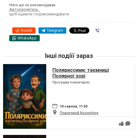
Ніхто ще не рекомендував
Авторизуйтесь
,
щоб оцінити і порекомендувати
Reddit
Telegram
Viber
WhatsApp
Інші подіїї зараз
Поляриссими: таємниці
Полярної зорі
Програма планетарію
10 серпня, 11:30
Планетарій Noosphere