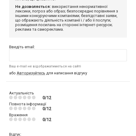
Не дозволяється:
використання ненормативної
лексики, погроз або образ; безпосереднє порівняння з
іншими конкуруючими компаніями; безпідставні заяви,
що ображають діяльність компанії і / або її послуги;
розміщення посилань на сторонні інтернет-ресурси;
реклама та самореклама.
Введіть email:
Ваш e-mail не відображатиметься на сайті
або
Авторизуйтесь
для написання відгуку
Актуальність
0/12
Повнота інформації
0/12
Враження
0/12
Відгук: