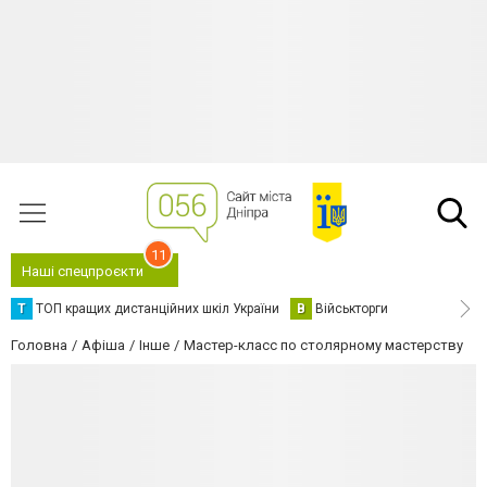
11
Наші спецпроєкти
Т
ТОП кращих дистанційних шкіл України
В
Військторги
Головна
Афіша
Інше
Мастер-класс по столярному мастерству