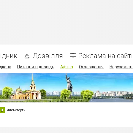
ідник
Дозвілля
Реклама на сайті
дкова
Питання-відповідь
Афіша
Оголошення
Нерухоміст
В
Військторги