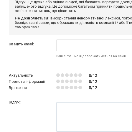
Відгук - це думка або оцінка людей, які бажають передати дос
залишеного відгука. Це допоможе багатьом прийняти правильне 
роз'яснення питань, що цікавлять.
Не дозволяється:
використання ненормативної лексики, погро
безпідставні заяви, що ображають діяльність компанії і / або її
самореклама.
Введіть email:
Ваш e-mail не відображатиметься на сайті
Актуальність
0/12
Повнота інформації
0/12
Враження
0/12
Відгук: