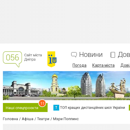
Новини
Дов
Погода
Карта міста
Дові
11
Т
ТОП кращих дистанційних шкіл України
Наші спецпроєкти
Головна
Афіша
Театри
Мэри Поппинс