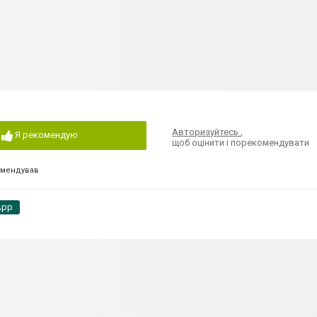
Авторизуйтесь
,
Я рекомендую
щоб оцінити і порекомендувати
омендував
App