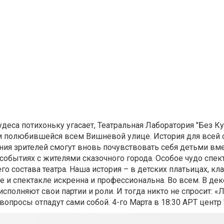
деса потихоньку угасает, Театральная Лаборатория "Без Ку
й и полюбившейся всем Вишневой улице. История для всей
ния зрителей смогут вновь почувствовать себя детьми вме
обытиях с жителями сказочного города. Особое чудо спект
о состава театра. Наша история – в детских платьицах, кл
е и спектакле искренна и профессиональна. Во всем. В дек
исполняют свои партии и роли. И тогда никто не спросит: 
опросы отпадут сами собой. 4-го Марта в 18:30 АРТ центр 