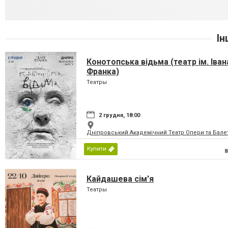
Ін
Конотопська відьма (театр ім. Іван
Франка)
Театры
2 грудня, 18:00
Дніпровський Академічний Театр Опери та Бале
Купити
Кайдашева сім'я
Театры