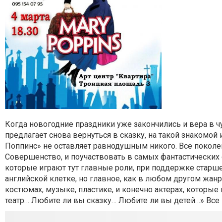
Когда новогодние праздники уже закончились и вера в чу
предлагает снова вернуться в сказку, на такой знакомо
Поппинс» не оставляет равнодушным никого. Все поколе
Совершенство, и поучаствовать в самых фантастических с
которые играют тут главные роли, при поддержке старшег
английской клетке, но главное, как в любом другом жанр
костюмах, музыке, пластике, и конечно актерах, которые 
театр… Любите ли вы сказку… Любите ли вы детей…» Все в