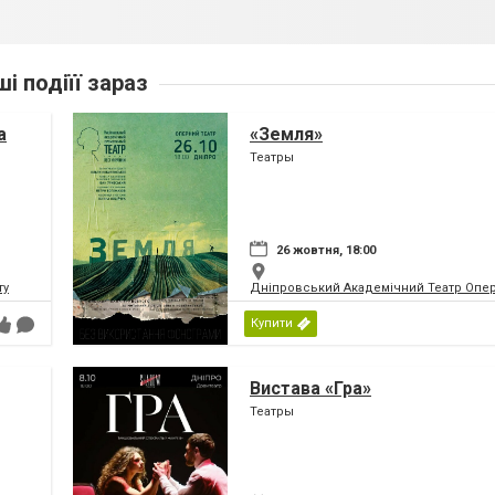
ші подіїї зараз
а
«Земля»
Театры
26 жовтня, 18:00
ту
Дніпровський Академічний Театр Опер
Купити
Вистава «Гра»
Театры