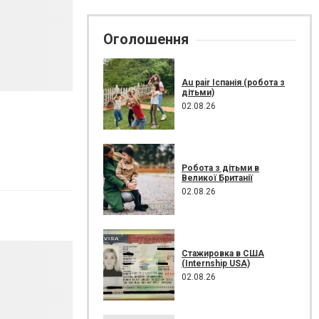
Оголошення
Au pair Іспанія (робота з
дітьми)
02.08.26
Робота з дітьми в
Великої Британії
02.08.26
Стажировка в США
(Internship USA)
02.08.26