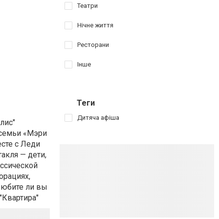
Театри
Нічне життя
Ресторани
Інше
Теги
Дитяча афіша
лис"
 семьи «Мэри
сте с Леди
акля — дети,
ассической
орациях,
«Любите ли вы
"Квартира"