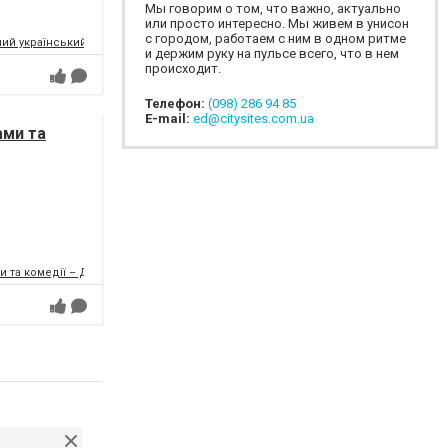
Мы говорим о том, что важно, актуально
или просто интересно. Мы живем в унисон
с городом, работаем с ним в одном ритме
ий український музично-драматичний театр ім.Т.Г.Шевченка
и держим руку на пульсе всего, что в нем
происходит.
Телефон:
(098) 286 94 85
E-mail:
ed@citysites.com.ua
ами та
и та комедії – ДРАМіКОМ