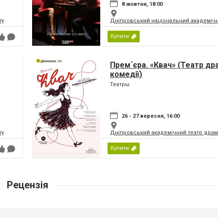
8 жовтня, 18:00
ту
Дніпровський національний академічн
Купити
Прем`єра. «Квач» (Театр др
комедії)
Театры
26 - 27 вересня, 16:00
ту
Дніпровський академічний театр драм
Купити
Рецензія