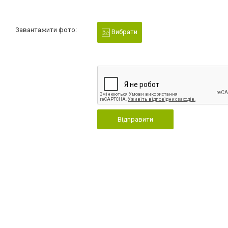
Завантажити фото:
Вибрати
Відправити