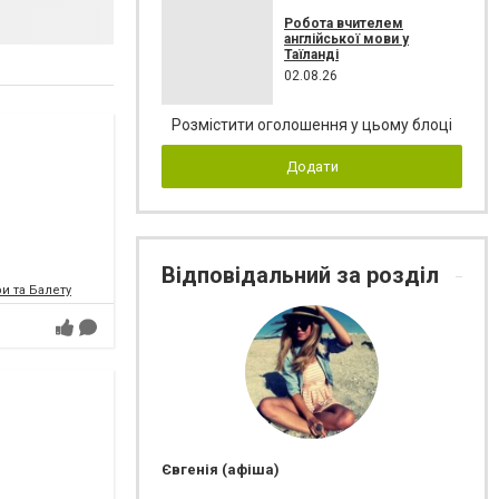
Робота вчителем
англійської мови у
Таїланді
02.08.26
Розмістити оголошення у цьому блоці
Додати
Відповідальний за розділ
и та Балету
Євгенія (афіша)