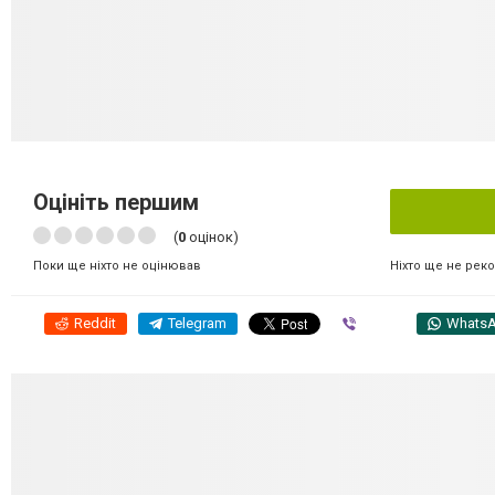
Оцініть першим
(
0
оцінок)
Ніхто ще не рек
Поки ще ніхто не оцінював
Reddit
Telegram
Viber
Whats