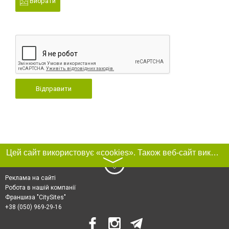
Вибрати
Відправити
Цей сайт використовує «cookies». Також веб-сайт використовує інтернет-сервіс для збору технічних даних стосовно відвідувачів з метою отримання маркетингової та статистичної інформації. Умови обробки даних відвідувачів сайту див.
〉
Реклама на сайті
Робота в нашій компанії
Франшиза "CitySites"
+38 (050) 969-29-16