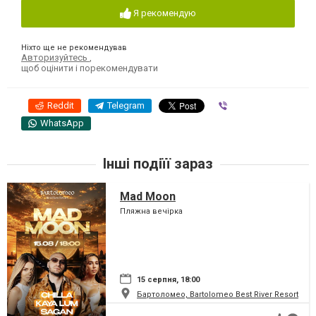
Я рекомендую
Ніхто ще не рекомендував
Авторизуйтесь
,
щоб оцінити і порекомендувати
Reddit
Telegram
Viber
WhatsApp
Інші подіїї зараз
Mad Moon
Пляжна вечірка
15 серпня, 18:00
Бартоломео, Bartolomeo Best River Resort