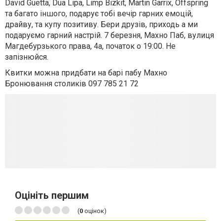
David Guetta, Dua Lipa, Limp Bizkit, Martin Garrix, Offspring
та багато іншого, подарує тобі вечір гарних емоцій,
драйву, та купу позитиву. Бери друзів, приходь а ми
подаруємо гарний настрій. 7 березня, Махно Паб, вулиця
Магдебурзького права, 4а, початок о 19:00. Не
запізнюйся.
Квитки можна придбати на барі пабу Махно
Бронювання столиків 097 785 21 72
Оцініть першим
(
0
оцінок)