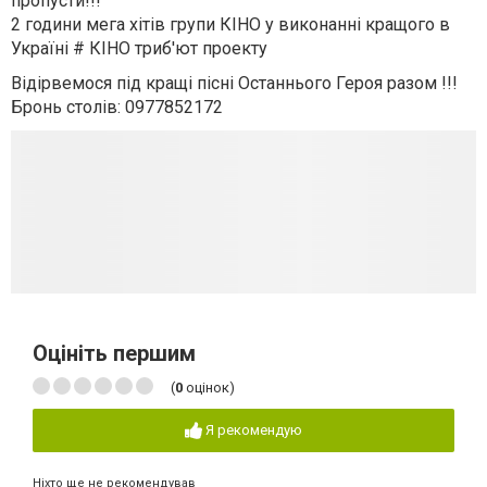
пропусти!!!
2 години мега хітів групи КІНО у виконанні кращого в
Україні # КІНО триб'ют проекту
Відірвемося під кращі пісні Останнього Героя разом !!!
Бронь столів: 0977852172
Оцініть першим
(
0
оцінок)
Я рекомендую
Ніхто ще не рекомендував