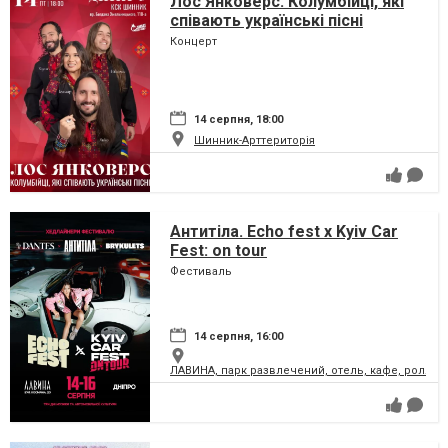
Лос Янковерс. Колумбійці, які
співають українські пісні
Концерт
14 серпня, 18:00
Шинник-Арттериторія
Антитіла. Echo fest х Kyiv Car
Fest: on tour
Фестиваль
14 серпня, 16:00
ЛАВИНА, парк развлечений, отель, кафе, ролле