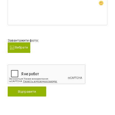
Завантажити фото:
Вибрати
Відправити