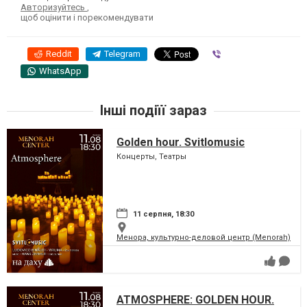
Авторизуйтесь
,
щоб оцінити і порекомендувати
Reddit
Telegram
Viber
WhatsApp
Інші подіїї зараз
Golden hour. Svitlomusic
Концерты, Театры
11 серпня, 18:30
Менора, культурно-деловой центр (Menorah)
ATMOSPHERE: GOLDEN HOUR.