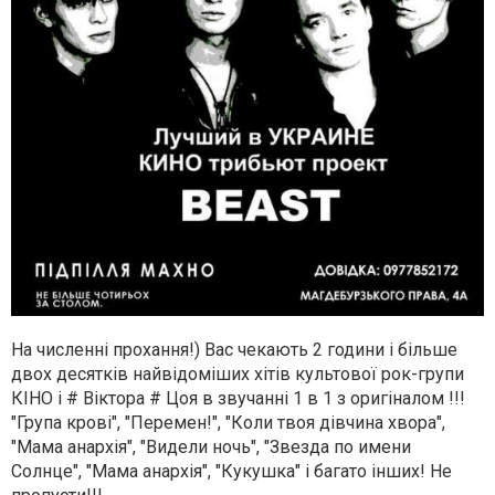
На численні прохання!) Вас чекають 2 години і більше
двох десятків найвідоміших хітів культової рок-групи
КІНО і # Віктора # Цоя в звучанні 1 в 1 з оригіналом !!!
"Група крові", "Перемен!", "Коли твоя дівчина хвора",
"Мама анархія", "Видели ночь", "Звезда по имени
Солнце", "Мама анархія", "Кукушка" і багато інших! Не