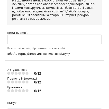
Не дозволяється:
використання ненормативної
лексики, погроз або образ; безпосереднє порівняння з
іншими конкуруючими компаніями; безпідставні заяви,
що ображають діяльність компанії і / або її послуги;
розміщення посилань на сторонні інтернет-ресурси;
реклама та самореклама.
Введіть email:
Ваш e-mail не відображатиметься на сайті
або
Авторизуйтесь
для написання відгуку
Актуальність
0/12
Повнота інформації
0/12
Враження
0/12
Відгук: