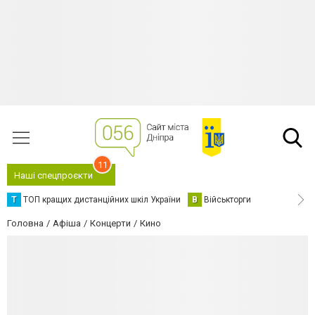
11
Наші спецпроєкти
Т
ТОП кращих дистанційних шкіл України
В
Військторги
Головна
Афіша
Концерти
Кино