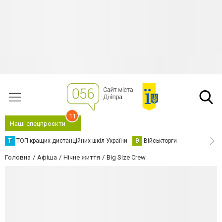
11
Наші спецпроєкти
Т
ТОП кращих дистанційних шкіл України
В
Військторги
Головна
Афіша
Нічне життя
Big Size Crew