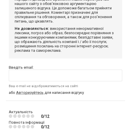
нашого сайту з обов'язковою аргументацією
залишеного відгука. Це допоможе багатьом прийняти
правильне рішення. Коментарі призначені для
спілкування та обговорення, а також для роз'яснення
питань, що цікавлять.
Не дозволяється:
використання ненормативної
лексики, погроз або образ; безпосереднє порівняння з
іншими конкуруючими компаніями; безпідставні заяви,
що ображають діяльність компанії і / або її послуги;
розміщення посилань на сторонні інтернет-ресурси;
реклама та самореклама.
Введіть email:
Ваш e-mail не відображатиметься на сайті
або
Авторизуйтесь
для написання відгуку
Актуальність
0/12
Повнота інформації
0/12