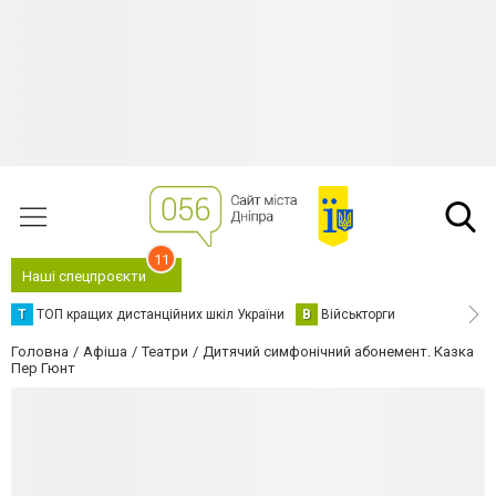
11
Наші спецпроєкти
Т
ТОП кращих дистанційних шкіл України
В
Військторги
Головна
Афіша
Театри
Дитячий симфонічний абонемент. Казка
Пер Гюнт