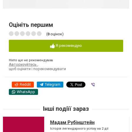
Оцініть першим
(
0
оцінок)
Я рекомендую
Ніхто ще не рекомендував
Авторизуйтесь
,
щоб оцінити і порекомендувати
Reddit
Telegram
Viber
WhatsApp
Інші подіїї зараз
Мадам Рубінштейн
Історія легендарного успіху на 2 дії