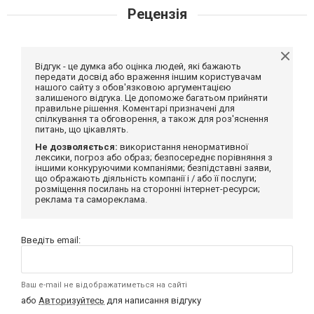
Рецензія
Відгук - це думка або оцінка людей, які бажають
передати досвід або враження іншим користувачам
нашого сайту з обов'язковою аргументацією
залишеного відгука. Це допоможе багатьом прийняти
правильне рішення. Коментарі призначені для
спілкування та обговорення, а також для роз'яснення
питань, що цікавлять.
Не дозволяється:
використання ненормативної
лексики, погроз або образ; безпосереднє порівняння з
іншими конкуруючими компаніями; безпідставні заяви,
що ображають діяльність компанії і / або її послуги;
розміщення посилань на сторонні інтернет-ресурси;
реклама та самореклама.
Введіть email:
Ваш e-mail не відображатиметься на сайті
або
Авторизуйтесь
для написання відгуку