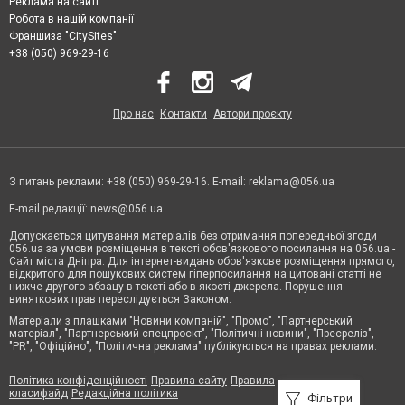
Реклама на сайті
Робота в нашій компанії
Франшиза "CitySites"
+38 (050) 969-29-16
Про нас
Контакти
Автори проєкту
З питань реклами: +38 (050) 969-29-16. E-mail:
reklama@056.ua
E-mail редакції:
news@056.ua
Допускається цитування матеріалів без отримання попередньої згоди
056.ua за умови розміщення в тексті обов'язкового посилання на 056.ua -
Сайт міста Дніпра. Для інтернет-видань обов'язкове розміщення прямого,
відкритого для пошукових систем гіперпосилання на цитовані статті не
нижче другого абзацу в тексті або в якості джерела. Порушення
виняткових прав переслідується Законом.
Матеріали з плашками "Новини компаній", "Промо", "Партнерський
матеріал", "Партнерський спецпроєкт", "Політичні новини", "Пресреліз",
"PR", "Офіційно", "Політична реклама" публікуються на правах реклами.
Політика конфіденційності
Правила сайту
Правила
класифайд
Редакційна політика
Фільтри