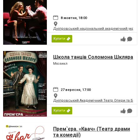
8 жовтня, 18:00
Дніпровський національний академічний україн
Купити
Школа танців Соломона Шкляра
Мюзикл
27 вересня, 17:00
Дніпровський Академічний Театр Опери та Бале
Купити
Прем`єра. «Квач» (Театр драми
та комедії)