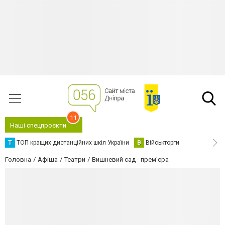
11
Наші спецпроєкти
Т
ТОП кращих дистанційних шкіл України
В
Військторги
Головна
Афіша
Театри
Вишневий сад - прем'єра