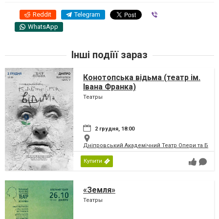
Reddit
Telegram
Viber
WhatsApp
Інші подіїї зараз
Конотопська відьма (театр ім.
Івана Франка)
Театры
2 грудня, 18:00
Дніпровський Академічний Театр Опери та Бале
Купити
«Земля»
Театры