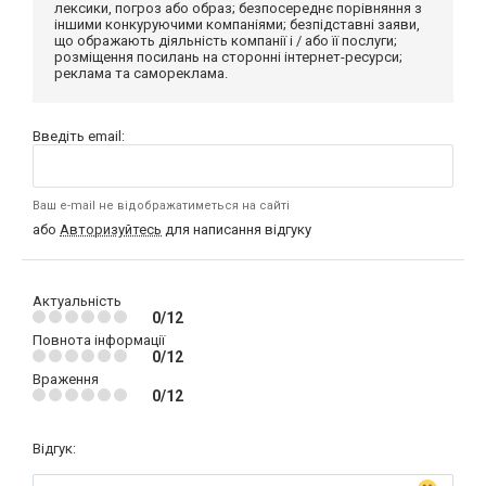
лексики, погроз або образ; безпосереднє порівняння з
іншими конкуруючими компаніями; безпідставні заяви,
що ображають діяльність компанії і / або її послуги;
розміщення посилань на сторонні інтернет-ресурси;
реклама та самореклама.
Введіть email:
Ваш e-mail не відображатиметься на сайті
або
Авторизуйтесь
для написання відгуку
Актуальність
0/12
Повнота інформації
0/12
Враження
0/12
Відгук: