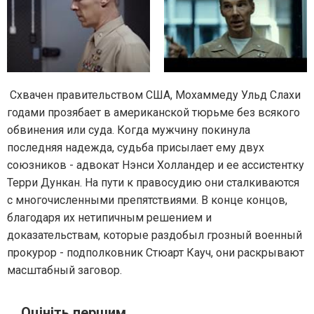
Схвачен правительством США, Мохаммеду Ульд Слахи
годами прозябает в американской тюрьме без всякого
обвинения или суда. Когда мужчину покинула
последняя надежда, судьба присылает ему двух
союзников - адвокат Нэнси Холландер и ее ассистентку
Терри Дункан. На пути к правосудию они сталкиваются
с многочисленными препятствиями. В конце концов,
благодаря их нетипичным решением и
доказательствам, которые раздобыл грозный военный
прокурор - подполковник Стюарт Кауч, они раскрывают
масштабный заговор.
Оцініть першим