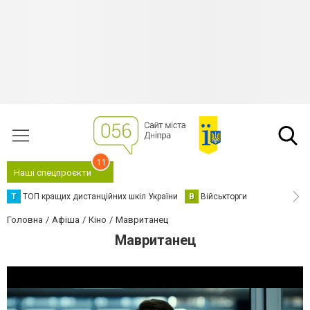
11
Наші спецпроєкти
Т
ТОП кращих дистанційних шкіл України
В
Військторги
Головна
Афіша
Кіно
Мавританец
Мавританец