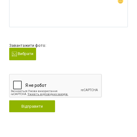
Завантажити фото:
Вибрати
Відправити