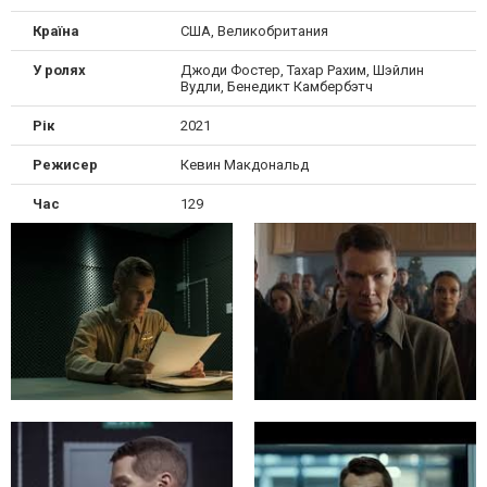
Країна
США, Великобритания
У ролях
Джоди Фостер, Тахар Рахим, Шэйлин
Вудли, Бенедикт Камбербэтч
Рік
2021
Режисер
Кевин Макдональд
Час
129