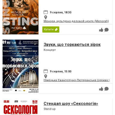
9 серпня, 18:30
Менора, культурно-деловой центр (Menorah)
Купити
Звуки, що торкаються зірок
Концерт
9 серпня, 15:00
Німецька Євангелічно-Лютеранська Церква Святої
Стендап шоу «Сексологія»
Stand-up