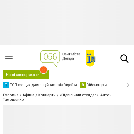
11
Наші спецпроєкти
Т
ТОП кращих дистанційних шкіл України
В
Військторги
Головна
Афіша
Концерти
«Підпільний стендап». Антон
Тимошенко