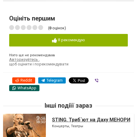
Оцініть першим
(
0
оцінок)
Я рекомендую
Ніхто ще не рекомендував
Авторизуйтесь
,
щоб оцінити і порекомендувати
Reddit
Telegram
Viber
WhatsApp
Інші подіїї зараз
STING. Триб`ют на Даху МЕНОРИ
Концерты, Театры