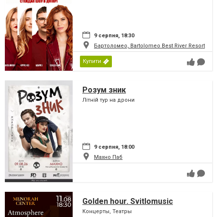
9 серпня, 18:30
Бартоломео, Bartolomeo Best River Resort
Купити
Розум зник
Літній тур на дрони
9 серпня, 18:00
Махно Паб
Golden hour. Svitlomusic
Концерты, Театры