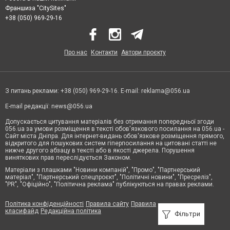
Франшиза "CitySites"
+38 (050) 969-29-16
Про нас
Контакти
Автори проєкту
З питань реклами: +38 (050) 969-29-16. E-mail:
reklama@056.ua
E-mail редакції:
news@056.ua
Допускається цитування матеріалів без отримання попередньої згоди
056.ua за умови розміщення в тексті обов'язкового посилання на 056.ua -
Сайт міста Дніпра. Для інтернет-видань обов'язкове розміщення прямого,
відкритого для пошукових систем гіперпосилання на цитовані статті не
нижче другого абзацу в тексті або в якості джерела. Порушення
виняткових прав переслідується Законом.
Матеріали з плашками "Новини компаній", "Промо", "Партнерський
матеріал", "Партнерський спецпроєкт", "Політичні новини", "Пресреліз",
"PR", "Офіційно", "Політична реклама" публікуються на правах реклами.
Політика конфіденційності
Правила сайту
Правила
класифайд
Редакційна політика
Фільтри