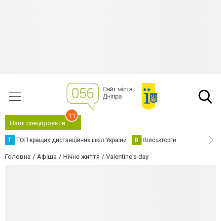
11
Наші спецпроєкти
Т
ТОП кращих дистанційних шкіл України
В
Військторги
Головна
Афіша
Нічне життя
Valentine's day