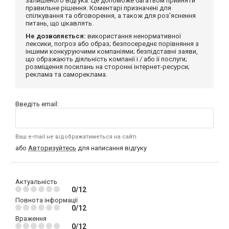
залишеного відгука. Це допоможе багатьом прийняти
правильне рішення. Коментарі призначені для
спілкування та обговорення, а також для роз'яснення
питань, що цікавлять.
Не дозволяється:
використання ненормативної
лексики, погроз або образ; безпосереднє порівняння з
іншими конкуруючими компаніями; безпідставні заяви,
що ображають діяльність компанії і / або її послуги;
розміщення посилань на сторонні інтернет-ресурси;
реклама та самореклама.
Введіть email:
Ваш e-mail не відображатиметься на сайті
або
Авторизуйтесь
для написання відгуку
Актуальність
0/12
Повнота інформації
0/12
Враження
0/12