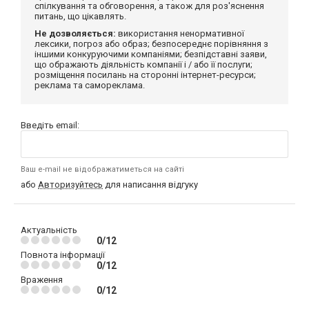
спілкування та обговорення, а також для роз'яснення
питань, що цікавлять.
Не дозволяється:
використання ненормативної
лексики, погроз або образ; безпосереднє порівняння з
іншими конкуруючими компаніями; безпідставні заяви,
що ображають діяльність компанії і / або її послуги;
розміщення посилань на сторонні інтернет-ресурси;
реклама та самореклама.
Введіть email:
Ваш e-mail не відображатиметься на сайті
або
Авторизуйтесь
для написання відгуку
Актуальність
0/12
Повнота інформації
0/12
Враження
0/12