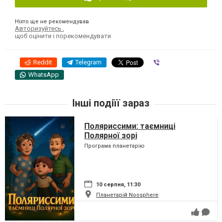
Ніхто ще не рекомендував
Авторизуйтесь
,
щоб оцінити і порекомендувати
Reddit
Telegram
Viber
WhatsApp
Інші подіїї зараз
Поляриссими: таємниці
Полярної зорі
Програма планетарію
10 серпня, 11:30
Планетарій Noosphere