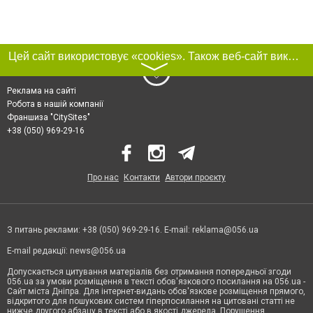
Цей сайт використовує «cookies». Також веб-сайт використовує інтернет-сервіс для збору технічних даних стосовно відвідувачів з метою отримання маркетингової та статистичної інформації. Умови обробки даних відвідувачів сайту див.
〉
Реклама на сайті
Робота в нашій компанії
Франшиза "CitySites"
+38 (050) 969-29-16
Про нас
Контакти
Автори проєкту
З питань реклами: +38 (050) 969-29-16. E-mail:
reklama@056.ua
E-mail редакції:
news@056.ua
Допускається цитування матеріалів без отримання попередньої згоди
056.ua за умови розміщення в тексті обов'язкового посилання на 056.ua -
Сайт міста Дніпра. Для інтернет-видань обов'язкове розміщення прямого,
відкритого для пошукових систем гіперпосилання на цитовані статті не
нижче другого абзацу в тексті або в якості джерела. Порушення