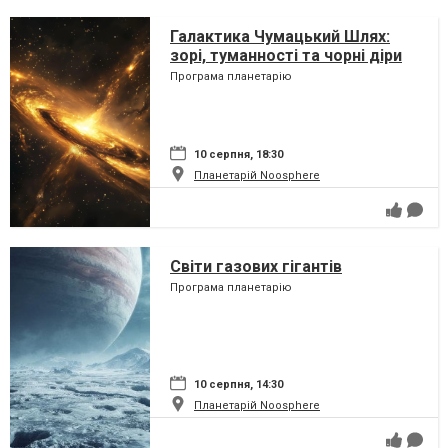
Галактика Чумацький Шлях:
зорі, туманності та чорні діри
Програма планетарію
10 серпня, 18:30
Планетарій Noosphere
Світи газових гігантів
Програма планетарію
10 серпня, 14:30
Планетарій Noosphere