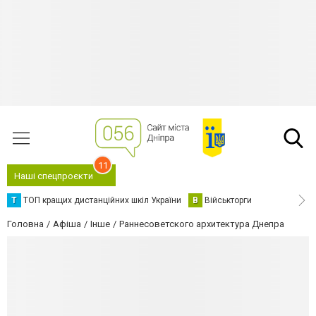
11
Наші спецпроєкти
Т
ТОП кращих дистанційних шкіл України
В
Військторги
Головна
Афіша
Інше
Раннесоветского архитектура Днепра