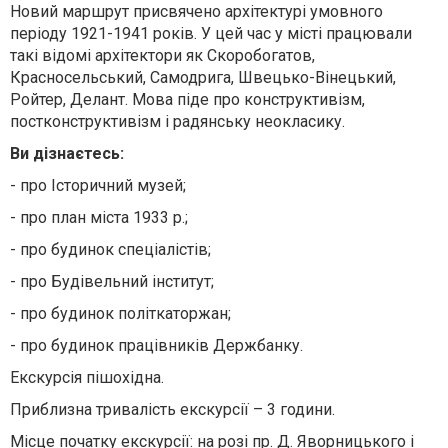
Новий маршрут присвячено архітектурі умовного
періоду 1921-1941 років. У цей час у місті працювали
такі відомі архітектори як Скоробогатов,
Красносельський, Самодрига, Швецько-Вінецький,
Ройтер, Делант. Мова піде про конструктивізм,
постконструктивізм і радянську неокласику.
Ви дізнаєтесь:
- про Історичний музей;
- про план міста 1933 р.;
- про будинок спеціалістів;
- про Будівельний інститут;
- про будинок політкаторжан;
- про будинок працівників Держбанку.
Екскурсія пішохідна.
Приблизна тривалість екскурсії – 3 години.
Місце початку екскурсії: на розі пр. Д. Яворницького і