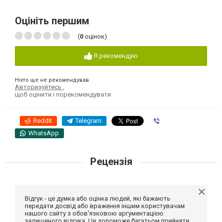
Оцініть першим
(
0
оцінок)
Я рекомендую
Ніхто ще не рекомендував
Авторизуйтесь
,
щоб оцінити і порекомендувати
Reddit
Telegram
Viber
WhatsApp
Рецензія
Відгук - це думка або оцінка людей, які бажають
передати досвід або враження іншим користувачам
нашого сайту з обов'язковою аргументацією
залишеного відгука. Це допоможе багатьом прийняти