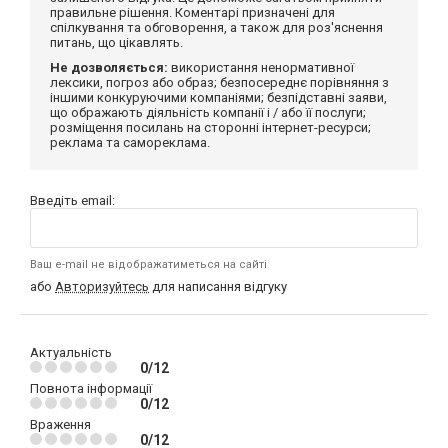
правильне рішення. Коментарі призначені для
спілкування та обговорення, а також для роз'яснення
питань, що цікавлять.
Не дозволяється:
використання ненормативної
лексики, погроз або образ; безпосереднє порівняння з
іншими конкуруючими компаніями; безпідставні заяви,
що ображають діяльність компанії і / або її послуги;
розміщення посилань на сторонні інтернет-ресурси;
реклама та самореклама.
Введіть email:
Ваш e-mail не відображатиметься на сайті
або
Авторизуйтесь
для написання відгуку
Актуальність
0/12
Повнота інформації
0/12
Враження
0/12