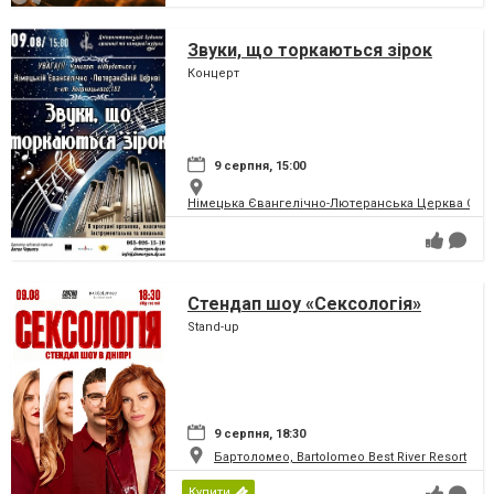
Звуки, що торкаються зірок
Концерт
9 серпня, 15:00
Німецька Євангелічно-Лютеранська Церква Святої
Стендап шоу «Сексологія»
Stand-up
9 серпня, 18:30
Бартоломео, Bartolomeo Best River Resort
Купити