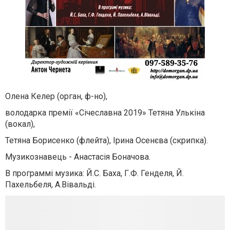
Олена Келер (орган, ф-но),
володарка премії «Січеславна 2019» Тетяна Улькіна
(вокал),
Тетяна Борисенко (флейта), Ірина Осенєва (скрипка).
Музикознавець - Анастасія Боначова.
В программі музика: Й.С. Баха, Г.Ф. Генделя, Й.
Пахельбеля, А.Вівальді.