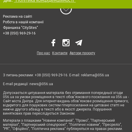
див.
"Політика конфіденційності"
Реклама на сайті
Робота в нашій компанії
Франшиза "CitySites"
+38 (050) 969-29-16
Про нас
Контакти
Автори проєкту
З питань реклами: +38 (050) 969-29-16. E-mail:
reklama@056.ua
E-mail редакції:
news@056.ua
Допускається цитування матеріалів без отримання попередньої згоди
056.ua за умови розміщення в тексті обов'язкового посилання на 056.ua -
Сайт міста Дніпра. Для інтернет-видань обов'язкове розміщення прямого,
відкритого для пошукових систем гіперпосилання на цитовані статті не
нижче другого абзацу в тексті або в якості джерела. Порушення
виняткових прав переслідується Законом.
Матеріали з плашками "Новини компаній", "Промо", "Партнерський
матеріал", "Партнерський спецпроєкт", "Політичні новини", "Пресреліз",
"PR", "Офіційно", "Політична реклама" публікуються на правах реклами.