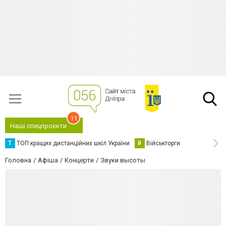
11
Наші спецпроєкти
Т
ТОП кращих дистанційних шкіл України
В
Військторги
Головна
Афіша
Концерти
Звуки высоты