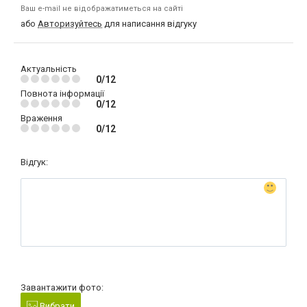
Ваш e-mail не відображатиметься на сайті
або
Авторизуйтесь
для написання відгуку
Актуальність
0/12
Повнота інформації
0/12
Враження
0/12
Відгук:
Завантажити фото:
Вибрати