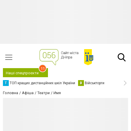
11
Наші спецпроєкти
Т
ТОП кращих дистанційних шкіл України
В
Військторги
Головна
Афіша
Театри
Имя