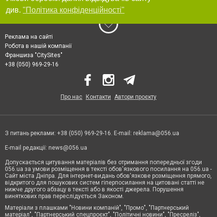
див.
"Політика конфіденційності"
Реклама на сайті
Робота в нашій компанії
Франшиза "CitySites"
+38 (050) 969-29-16
Про нас
Контакти
Автори проєкту
З питань реклами: +38 (050) 969-29-16. E-mail:
reklama@056.ua
E-mail редакції:
news@056.ua
Допускається цитування матеріалів без отримання попередньої згоди
056.ua за умови розміщення в тексті обов'язкового посилання на 056.ua -
Сайт міста Дніпра. Для інтернет-видань обов'язкове розміщення прямого,
відкритого для пошукових систем гіперпосилання на цитовані статті не
нижче другого абзацу в тексті або в якості джерела. Порушення
виняткових прав переслідується Законом.
Матеріали з плашками "Новини компаній", "Промо", "Партнерський
матеріал", "Партнерський спецпроєкт", "Політичні новини", "Пресреліз",