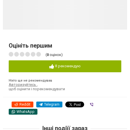
Оцініть першим
(
0
оцінок)
Я рекомендую
Ніхто ще не рекомендував
Авторизуйтесь
,
щоб оцінити і порекомендувати
Reddit
Telegram
Viber
WhatsApp
Інші подіїї зараз