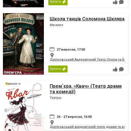
Купити
Школа танців Соломона Шкляра
Мюзикл
27 вересня, 17:00
Дніпровський Академічний Театр Опери та Бале
Купити
Прем`єра. «Квач» (Театр драми
та комедії)
Театры
26 - 27 вересня, 16:00
Дніпровський академічний театр драми та коме