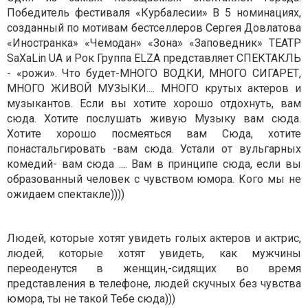
Победитель фестиваля «Курбалесии» В 5 номинациях,
созданный по мотивам бестселлеров Сергея Довлатова
«Иностранка» «Чемодан» «Зона» «Заповедник» ТЕАТР
SaXaLin UA и Рок Группа ELZA представляет СПЕКТАКЛЬ
- «рожи». Что будет-МНОГО ВОДКИ, МНОГО СИГАРЕТ,
МНОГО ЖИВОЙ МУЗЫКИ.... МНОГО крутых актеров и
музыкантов. Если вы хотите хорошо отдохнуть, вам
сюда. Хотите послушать живую Музыку вам сюда.
Хотите хорошо посмеяться вам Сюда, хотите
понастальгировать -вам сюда. Устали от вульгарных
комедий- вам сюда .... Вам в принципе сюда, если вы
образованный человек с чувством юмора. Кого мы не
ожидаем спектакле))))
Людей, которые хотят увидеть голых актеров и актрис,
людей, которые хотят увидеть, как мужчины
переоденутся в женщин,-сидящих во время
представления в телефоне, людей скучных без чувства
юмора, ты не такой Тебе сюда)))