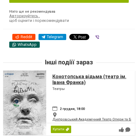
Ніхто ще не рекомендував
Авторизуйтесь
,
щоб оцінити і порекомендувати
Reddit
Telegram
Viber
WhatsApp
Інші подіїї зараз
Конотопська відьма (театр ім.
Івана Франка)
Театры
2 грудня, 18:00
Дніпровський Академічний Театр Опери та Бале
Купити