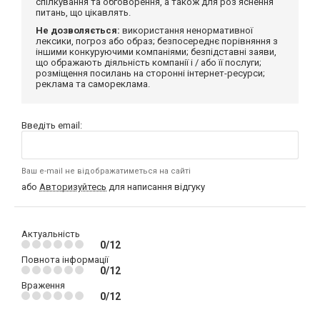
спілкування та обговорення, а також для роз'яснення
питань, що цікавлять.
Не дозволяється:
використання ненормативної
лексики, погроз або образ; безпосереднє порівняння з
іншими конкуруючими компаніями; безпідставні заяви,
що ображають діяльність компанії і / або її послуги;
розміщення посилань на сторонні інтернет-ресурси;
реклама та самореклама.
Введіть email:
Ваш e-mail не відображатиметься на сайті
або
Авторизуйтесь
для написання відгуку
Актуальність
0/12
Повнота інформації
0/12
Враження
0/12