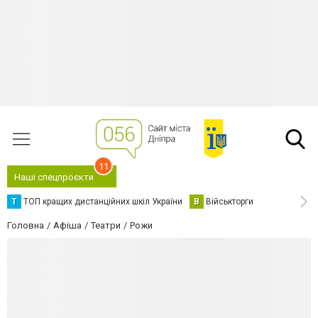
11
Наші спецпроєкти
Т
ТОП кращих дистанційних шкіл України
В
Військторги
Головна
Афіша
Театри
Рожи