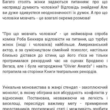
Багато століть жінки задаються питанням: про що
насправді думають чоловіки? Відповідь знайдена! Але
ви дуже здивуєтеся неоднозначності їх думок. А про що
чоловіки мовчать - це взагалі окрема розмова!
"Про що мовчать чоловіки" - це неймовірна спроба
коміка Роба Беккера відповісти на питання, що турбує
жінок (іноді і чоловіків) найбільше. Американський
актор, а за сумісництвом сімейний психолог, настільки
близько дістався до істини, що його п'єса не тільки
протрималася рекордний час на сценах Бродвею і
Вегаса, але і була нагороджена "Olivier Awards" і навіть
потрапила на сторінки Книги театральних рекордів.
Унікальна моновистава в жанрі стендап - захоплюючий
монолог, в якому обіграна вся абсурдність конфліктів у
відносинах. Постановка, незважаючи на легкість і
веселощі, переслідує важливу мету - примирення
представників протилежної статі і можливість зробити