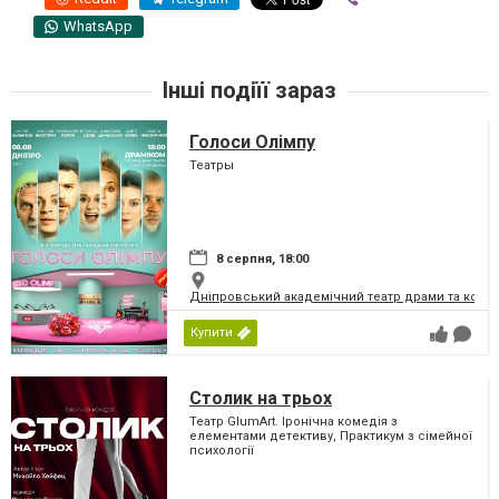
WhatsApp
Інші подіїї зараз
Голоси Олімпу
Театры
8 серпня, 18:00
Дніпровський академічний театр драми та коме
Купити
Столик на трьох
Театр GlumArt. Іронічна комедія з
елементами детективу, Практикум з сімейної
психології