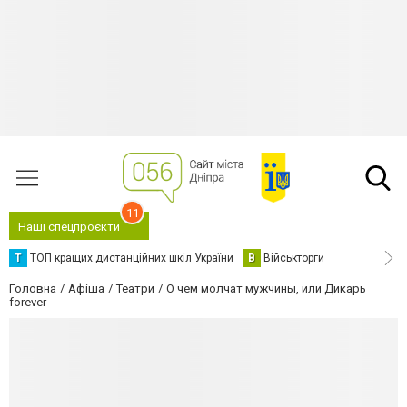
11
Наші спецпроєкти
Т
ТОП кращих дистанційних шкіл України
В
Військторги
Головна
Афіша
Театри
О чем молчат мужчины, или Дикарь
forever