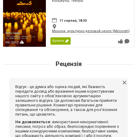
Концерты, Театры
11 серпня, 18:30
Менора, культурно-деловой центр (Menorah)
Купити
Рецензія
Відгук - це думка або оцінка людей, які бажають
передати досвід або враження іншим користувачам
нашого сайту з обов'язковою аргументацією
залишеного відгука. Це допоможе багатьом прийняти
правильне рішення. Коментарі призначені для
спілкування та обговорення, а також для роз'яснення
питань, що цікавлять.
Не дозволяється:
використання ненормативної
лексики, погроз або образ; безпосереднє порівняння з
іншими конкуруючими компаніями; безпідставні заяви,
що ображають діяльність компанії і / або її послуги;