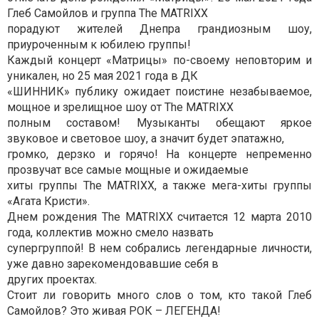
Глеб Самойлов и группа The MATRIXX
порадуют жителей Днепра грандиозным шоу,
приуроченным к юбилею группы!
Каждый концерт «Матрицы» по-своему неповторим и
уникален, но 25 мая 2021 года в ДК
«ШИННИК» публику ожидает поистине незабываемое,
мощное и зрелищное шоу от The MATRIXX
полным составом! Музыканты обещают яркое
звуковое и световое шоу, а значит будет эпатажно,
громко, дерзко и горячо! На концерте непременно
прозвучат все самые мощные и ожидаемые
хиты группы The MATRIXX, а также мега-хиты группы
«Агата Кристи».
Днем рождения The MATRIXX считается 12 марта 2010
года, коллектив можно смело назвать
супергруппой! В нем собрались легендарные личности,
уже давно зарекомендовавшие себя в
других проектах.
Стоит ли говорить много слов о том, кто такой Глеб
Самойлов? Это живая РОК – ЛЕГЕНДА!