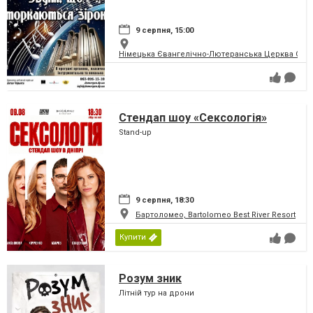
9 серпня, 15:00
Німецька Євангелічно-Лютеранська Церква Святої
Стендап шоу «Сексологія»
Stand-up
9 серпня, 18:30
Бартоломео, Bartolomeo Best River Resort
Купити
Розум зник
Літній тур на дрони