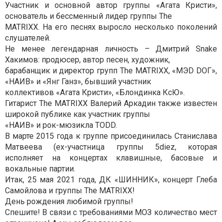
Участник и основной автор группы «Агата Кристи»,
основатель и бессменный лидер группы The
MATRIXX. На его песнях выросло несколько поколений
слушателей.
Не менее легендарная личность – Дмитрий Snake
Хакимов: продюсер, автор песен, художник,
барабанщик и директор групп The MATRIXX, «МЭD DОГ»,
«НАИВ» и «Янг Ганз», бывший участник
коллективов «Агата Кристи», «Блондинка КсЮ».
Гитарист The MATRIXX Валерий Аркадин также известен
широкой публике как участник группы
«НАИВ» и рок-мюзикла TODD.
В марте 2015 года к группе присоединилась Станислава
Матвеева (ex-участница группы 5diez, которая
исполняет на концертах клавишные, басовые и
вокальные партии.
Итак, 25 мая 2021 года, ДК «ШИННИК», концерт Глеба
Самойлова и группы The MATRIXX!
День рождения любимой группы!
Спешите! В связи с требованиями МОЗ количество мест