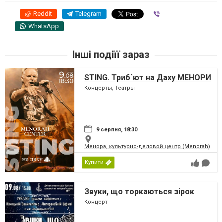
Reddit
Telegram
Viber
WhatsApp
Інші подіїї зараз
STING. Триб`ют на Даху МЕНОРИ
Концерты, Театры
9 серпня, 18:30
Менора, культурно-деловой центр (Menorah)
Купити
Звуки, що торкаються зірок
Концерт