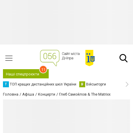
11
Наші спецпроєкти
Т
ТОП кращих дистанційних шкіл України
В
Військторги
Головна
Афіша
Концерти
Глеб Самойлов & The Matrixx