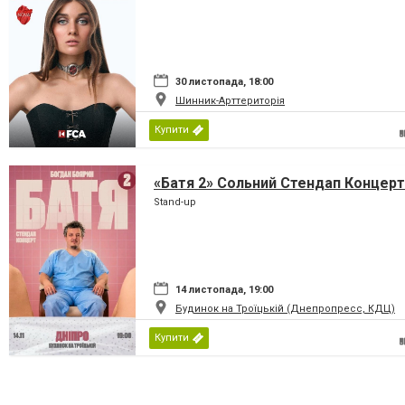
30 листопада, 18:00
Шинник-Арттериторія
Купити
«Батя 2» Сольний Стендап Концерт
Stand-up
14 листопада, 19:00
Будинок на Троїцькій (Днепропресс, КДЦ)
Купити