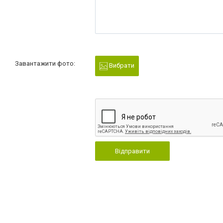
Завантажити фото:
Вибрати
Відправити