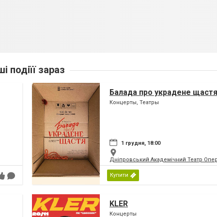
ші подіїї зараз
Балада про украдене щаст
Концерты, Театры
1 грудня, 18:00
Дніпровський Академічний Театр Опер
Купити
KLER
Концерты