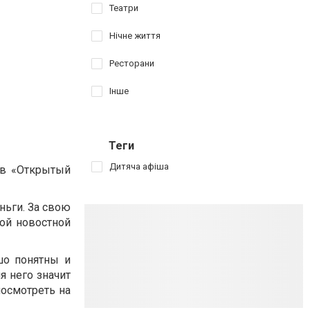
Театри
Нічне життя
Ресторани
Інше
Теги
Дитяча афіша
ов «Открытый
ньги. За свою
кой новостной
шо понятны и
я него значит
посмотреть на