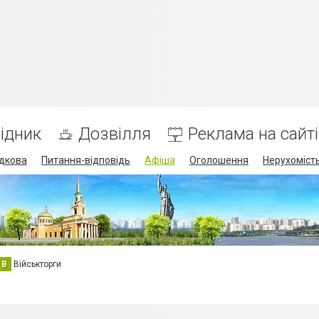
ідник
Дозвілля
Реклама на сайті
дкова
Питання-відповідь
Афіша
Оголошення
Нерухоміст
В
Військторги