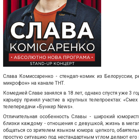
Слава Комиссаренко - стендап-комик из Белоруссии, р
микрофон» на канале ТНТ.
Комедией Славе занялся в 18 лет, однако спустя уже 3 г
карьеру принял участие в крупных телепроектах: «Смех 
телепередачи «Бункер News».
Отличительная особенность Славы - широкий юморист
близки каждому - отношения с девушкой, жизнь в мегапо
общаться со зрителем языком юмора: цепкого, обаятель
простую ситуацию под нестандартным углом делают его