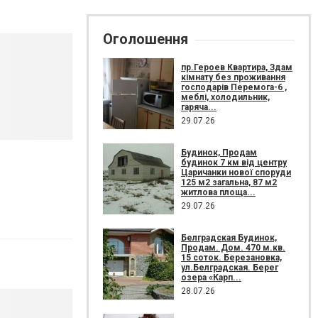
Оголошення
пр.Героев Квартира, Здам
кімнату без проживання
господарів Перемога-6 ,
меблі, холодильник,
гаряча...
29.07.26
Будинок, Продам
будинок 7 км від центру
Царичанки нової споруди
125 м2 загальна, 87 м2
житлова площа...
29.07.26
Белградская Будинок,
Продам. Дом. 470 м.кв.
15 соток. Березановка,
ул.Белградская. Берег
озера «Карп...
28.07.26