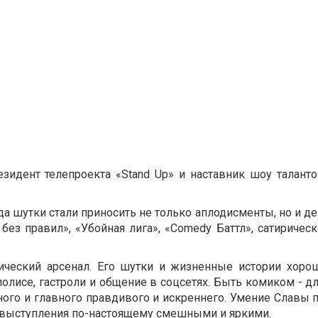
езидент телепроекта «Stand Up» и наставник шоу талант
ода шутки стали приносить не только аплодисменты, но и де
без правил», «Убойная лига», «Comedy Баттл», сатиричес
ический арсенал. Его шутки и жизненные истории хоро
лисе, гастроли и общение в соцсетях. Быть комиком - дл
ного и главного правдивого и искреннего. Умение Славы 
 выступления по-настоящему смешными и яркими.