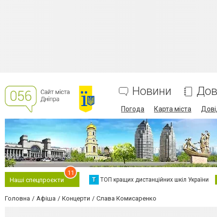
Новини
Дов
Погода
Карта міста
Дові
11
Т
ТОП кращих дистанційних шкіл України
Наші спецпроєкти
Головна
Афіша
Концерти
Слава Комисаренко