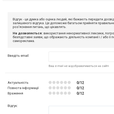
Відгук - це думка або оцінка людей, які бажають передати дос
залишеного відгука. Це допоможе багатьом прийняти правильне 
роз'яснення питань, що цікавлять.
Не дозволяється:
використання ненормативної лексики, погро
безпідставні заяви, що ображають діяльність компанії і / або її
самореклама.
Введіть email:
Ваш e-mail не відображатиметься на сайті
Актуальність
0/12
Повнота інформації
0/12
Враження
0/12
Відгук: