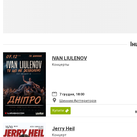
Ін
IVAN LIULENOV
Концерты
7 грудня, 18:00
Шинник-Арттериторія
Купити
Jerry Heil
Концерт