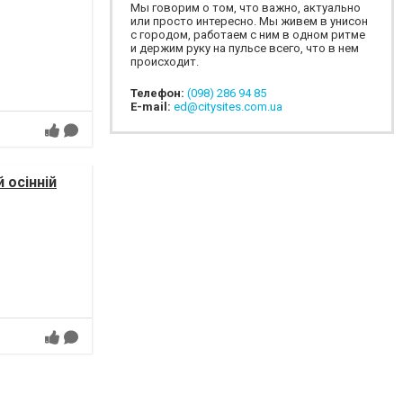
Мы говорим о том, что важно, актуально
или просто интересно. Мы живем в унисон
с городом, работаем с ним в одном ритме
и держим руку на пульсе всего, что в нем
происходит.
Телефон:
(098) 286 94 85
E-mail:
ed@citysites.com.ua
 осінній