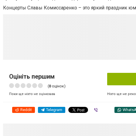
Концерты Славы Комиссаренко – это яркий праздник юмо
Оцініть першим
(
0
оцінок)
Ніхто ще не рек
Поки ще ніхто не оцінював
Reddit
Telegram
Viber
Whats