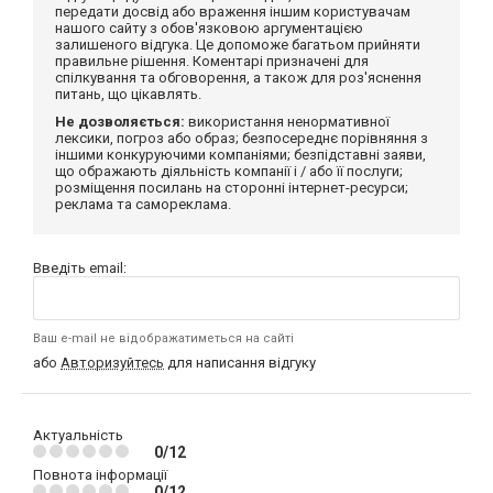
передати досвід або враження іншим користувачам
нашого сайту з обов'язковою аргументацією
залишеного відгука. Це допоможе багатьом прийняти
правильне рішення. Коментарі призначені для
спілкування та обговорення, а також для роз'яснення
питань, що цікавлять.
Не дозволяється:
використання ненормативної
лексики, погроз або образ; безпосереднє порівняння з
іншими конкуруючими компаніями; безпідставні заяви,
що ображають діяльність компанії і / або її послуги;
розміщення посилань на сторонні інтернет-ресурси;
реклама та самореклама.
Введіть email:
Ваш e-mail не відображатиметься на сайті
або
Авторизуйтесь
для написання відгуку
Актуальність
0/12
Повнота інформації
0/12