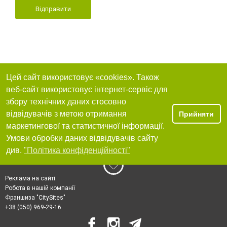
Відправити
Цей сайт використовує «cookies». Також
веб-сайт використовує інтернет-сервіс для
збору технічних даних стосовно
відвідувачів з метою отримання
Прийняти
маркетингової та статистичної інформації.
Умови обробки даних відвідувачів сайту
див.
"Політика конфіденційності"
Реклама на сайті
Робота в нашій компанії
Франшиза "CitySites"
+38 (050) 969-29-16