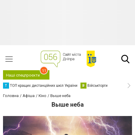
11
Наші спецпроєкти
Т
ТОП кращих дистанційних шкіл України
В
Військторги
Головна
Афіша
Кіно
Выше неба
Выше неба