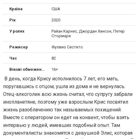
Країна
США
Рік
2020
У ролях
Райан Карнес, Джордан Хинсон, Петер
Стормаре
Режисер
Фулвио Сестито
Час
82
Вікові обмеження
16+
В день, когда Крису исполнилось 7 лет, его мать,
поругавшись с отцом, ушла из дома и не вернулась.
Отец-алкоголик всю жизнь считал, что супругу забрали
инопланетяне, поэтому уже взрослым Крис посвятил
жизнь разоблачению так называемых похищений.
Вместе с оператором он едет на конвент, чтобы взять
интервью у людей, имевших подобный опыт. Там
документалисты знакомятся с девушкой Элис, которая