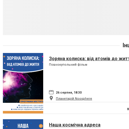
Ін
Зоряна колиска: від атомів до жит
Повнокупольний фільм
26 серпня, 18:30
Планетарій Noosphere
Наша космічна адреса