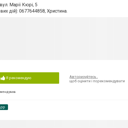
вул. Марії Кюрі, 5
вих дій): 0677644858, Христина.
Авторизуйтесь
,
Я рекомендую
щоб оцінити і порекомендувати
омендував
App