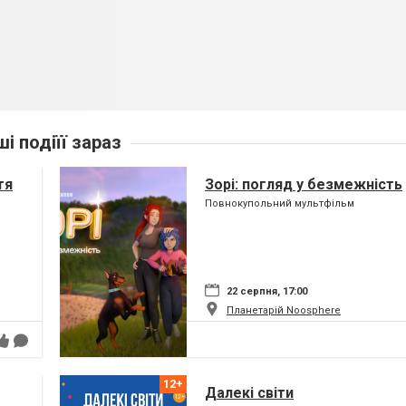
ші подіїї зараз
тя
Зорі: погляд у безмежність
Повнокупольний мультфільм
22 серпня, 17:00
Планетарій Noosphere
Далекі світи