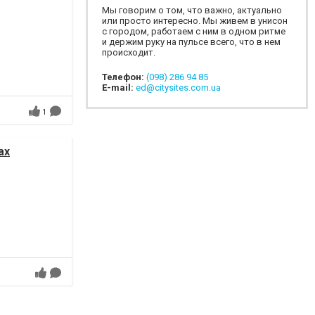
Мы говорим о том, что важно, актуально
или просто интересно. Мы живем в унисон
с городом, работаем с ним в одном ритме
и держим руку на пульсе всего, что в нем
происходит.
Телефон:
(098) 286 94 85
E-mail:
ed@citysites.com.ua
1
ах