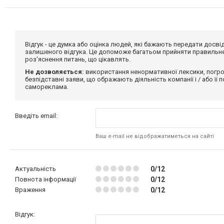
Відгук - це думка або оцінка людей, які бажають передати дос
залишеного відгука. Це допоможе багатьом прийняти правильне 
роз'яснення питань, що цікавлять.
Не дозволяється:
використання ненормативної лексики, погро
безпідставні заяви, що ображають діяльність компанії і / або її
самореклама.
Введіть email:
Ваш e-mail не відображатиметься на сайті
Актуальність
0/12
Повнота інформації
0/12
Враження
0/12
Відгук: