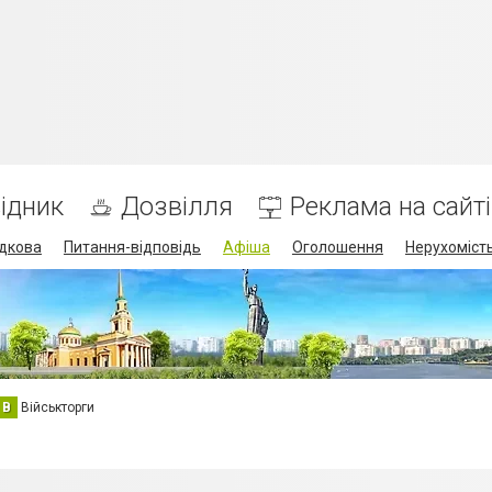
ідник
Дозвілля
Реклама на сайті
дкова
Питання-відповідь
Афіша
Оголошення
Нерухоміст
В
Військторги