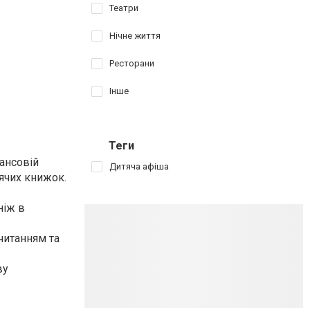
Театри
Нічне життя
Ресторани
Інше
Теги
нансовій
Дитяча афіша
тячих книжок.
ніж в
 читанням та
ву