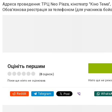
Адреса проведення: ТРЦ Neo Plaza, кінотеатр "Кіно Тема", 
Обов'язкова реєстрація за телефоном (для учасників бойо
Оцініть першим
(
0
оцінок)
Ніхто ще не рек
Поки ще ніхто не оцінював
Reddit
Telegram
Viber
Whats