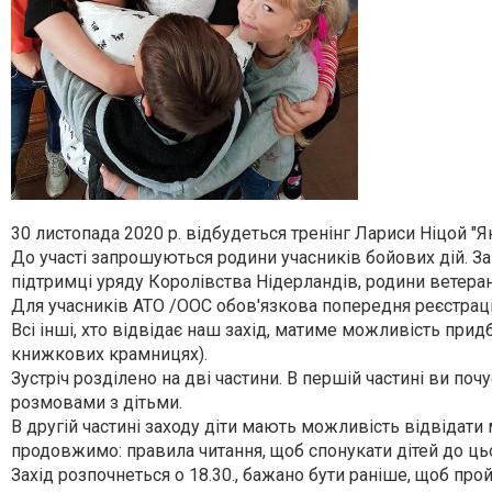
30 листопада 2020 р. відбудеться тренінг Лариси Ніцой "
До участі запрошуються родини учасників бойових дій. З
підтримці уряду Королівства Нідерландів, родини ветеран
Для учасників АТО /ООС обов'язкова попередня реєстраці
Всі інші, хто відвідає наш захід, матиме можливість пр
книжкових крамницях).
Зустріч розділено на дві частини. В першій частині ви почу
розмовами з дітьми.
В другій частині заходу діти мають можливість відвідати
продовжимо: правила читання, щоб спонукати дітей до ць
Захід розпочнеться о 18.30., бажано бути раніше, щоб про