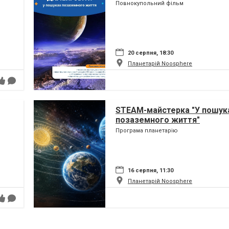
Повнокупольний фільм
20 серпня, 18:30
Планетарій Noosphere
STEAM-майстерка "У пошук
позаземного життя"
Програма планетарію
16 серпня, 11:30
Планетарій Noosphere