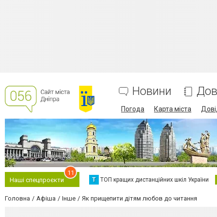
Новини
Дов
Погода
Карта міста
Дові
11
Т
ТОП кращих дистанційних шкіл України
Наші спецпроєкти
Головна
Афіша
Інше
Як прищепити дітям любов до читання