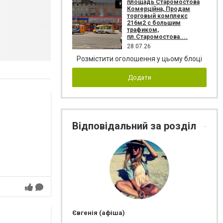
площадь Старомостова
Комерційна, Продам
торговый комплекс
216м2 с большим
трафиком,
пл.Старомостова....
28.07.26
Розмістити оголошення у цьому блоці
Додати
Відповідальний за розділ
Євгенія (афіша)