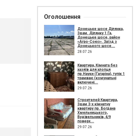
Оголошення
Донецьке шосе Ділянка,
Здам. Ділянку 1 Га,
Донецьке шосе, район
«Агро-Союз». Заїзд з
Донецького шосе...
28.07.26
Квартира, Кімната без
хазяїв для хлопця
пр.Науки (Гагаріна), тупік 1
трамваю (комунальні
включені...
29.07.26
Строителей Квартира,
Здам 3-х кімнатну
квартиру пр. Богдана
Хмельницького,
Будівельників, 4/9
поверх...
29.07.26