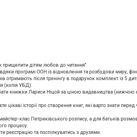
Як прищепити дітям любов до читання".
авдяки програмі ООН із відновлення та розбудови миру, фі
ів отримають після тренінгу в подарунок комплект із 5 ди
я (копія УБД).
идбати книжки Лариси Ніцой за ціною видавництва (нижчою 
єте цікаві історії про створення книг, які варто знати перед
 майстер-клас Петриківського розпису, а для батьків розмо
ого процесу.
йти реєстрацію та поспілкуватись з друзями.