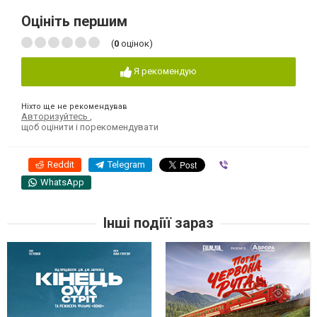
Оцініть першим
(
0
оцінок)
Я рекомендую
Ніхто ще не рекомендував
Авторизуйтесь
,
щоб оцінити і порекомендувати
Reddit
Telegram
Viber
WhatsApp
Інші подіїї зараз