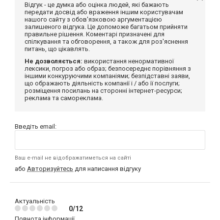
Відгук - це думка або оцінка людей, які бажають
передати досвід або враження іншим користувачам
нашого сайту з обов'язковою аргументацією
залишеного відгука. Це допоможе багатьом прийняти
правильне рішення. Коментарі призначені для
спілкування та обговорення, а також для роз'яснення
питань, що цікавлять.
Не дозволяється:
використання ненормативної
лексики, погроз або образ; безпосереднє порівняння з
іншими конкуруючими компаніями; безпідставні заяви,
що ображають діяльність компанії і / або її послуги;
розміщення посилань на сторонні інтернет-ресурси;
реклама та самореклама.
Введіть email:
Ваш e-mail не відображатиметься на сайті
або
Авторизуйтесь
для написання відгуку
Актуальність
0/12
Повнота інформації