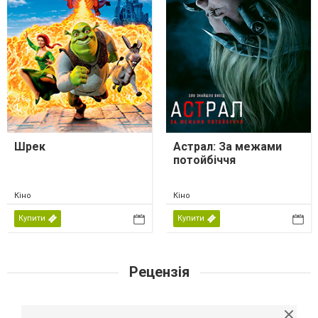
Шрек
Астрал: За межами
потойбіччя
Кіно
Кіно
Купити
Купити
Рецензія