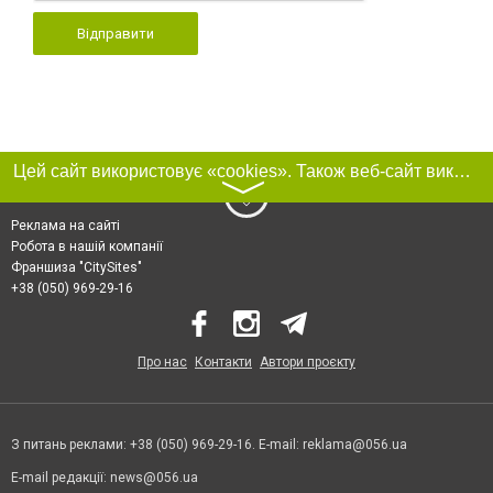
Відправити
Цей сайт використовує «cookies». Також веб-сайт використовує інтернет-сервіс для збору технічних даних стосовно відвідувачів з метою отримання маркетингової та статистичної інформації. Умови обробки даних відвідувачів сайту див.
〉
Реклама на сайті
Робота в нашій компанії
Франшиза "CitySites"
+38 (050) 969-29-16
Про нас
Контакти
Автори проєкту
З питань реклами: +38 (050) 969-29-16. E-mail:
reklama@056.ua
E-mail редакції:
news@056.ua