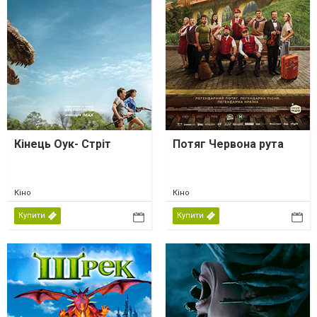
Кінець Оук- Стріт
Потяг Червона рута
Кіно
Кіно
Купити
Купити