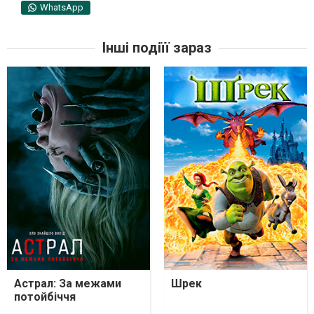
WhatsApp
Інші подіїї зараз
Астрал: За межами
Шрек
потойбіччя