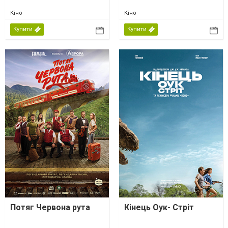
Кіно
Кіно
Купити
Купити
Потяг Червона рута
Кінець Оук- Стріт