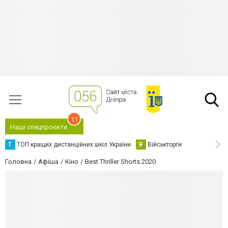
11
Наші спецпроєкти
Т
ТОП кращих дистанційних шкіл України
В
Військторги
Головна
Афіша
Кіно
Best Thriller Shorts 2020