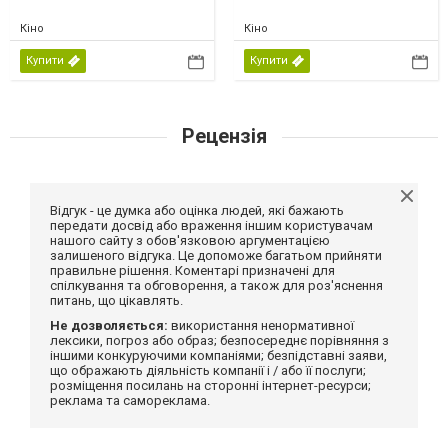
Кіно
Кіно
Купити
Купити
Рецензія
Відгук - це думка або оцінка людей, які бажають
передати досвід або враження іншим користувачам
нашого сайту з обов'язковою аргументацією
залишеного відгука. Це допоможе багатьом прийняти
правильне рішення. Коментарі призначені для
спілкування та обговорення, а також для роз'яснення
питань, що цікавлять.
Не дозволяється:
використання ненормативної
лексики, погроз або образ; безпосереднє порівняння з
іншими конкуруючими компаніями; безпідставні заяви,
що ображають діяльність компанії і / або її послуги;
розміщення посилань на сторонні інтернет-ресурси;
реклама та самореклама.