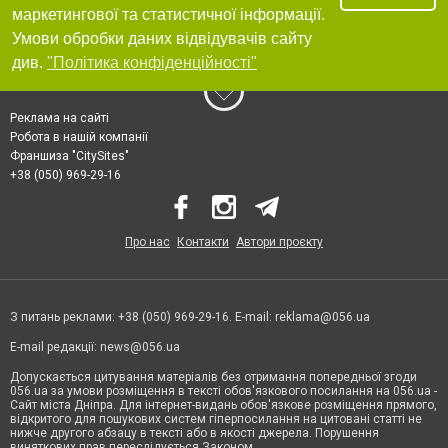
маркетингової та статистичної інформації.
Умови обробки даних відвідувачів сайту
див.
"Політика конфіденційності"
Реклама на сайті
Робота в нашій компанії
Франшиза "CitySites"
+38 (050) 969-29-16
Про нас
Контакти
Автори проєкту
З питань реклами: +38 (050) 969-29-16. E-mail:
reklama@056.ua
E-mail редакції:
news@056.ua
Допускається цитування матеріалів без отримання попередньої згоди
056.ua за умови розміщення в тексті обов'язкового посилання на 056.ua -
Сайт міста Дніпра. Для інтернет-видань обов'язкове розміщення прямого,
відкритого для пошукових систем гіперпосилання на цитовані статті не
нижче другого абзацу в тексті або в якості джерела. Порушення
виняткових прав переслідується Законом.