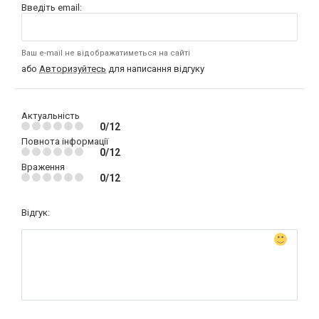
Введіть email:
Ваш e-mail не відображатиметься на сайті
або
Авторизуйтесь
для написання відгуку
Актуальність
0/12
Повнота інформації
0/12
Враження
0/12
Відгук: