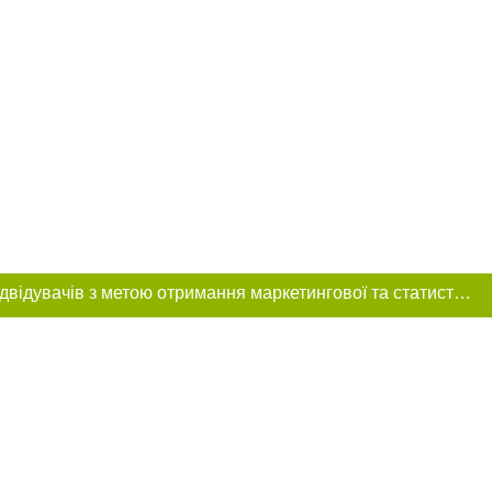
Цей сайт використовує «cookies». Також веб-сайт використовує інтернет-сервіс для збору технічних даних стосовно відвідувачів з метою отримання маркетингової та статистичної інформації. Умови обробки даних відвідувачів сайту див.