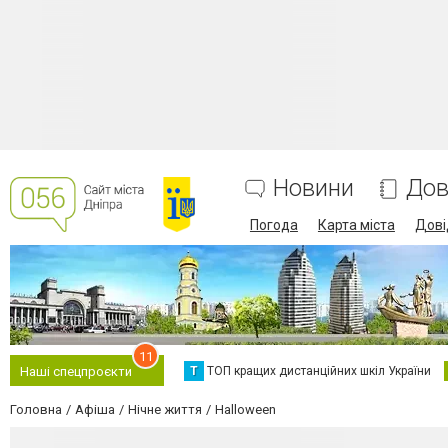
Новини
Дов
Погода
Карта міста
Дові
11
Т
ТОП кращих дистанційних шкіл України
Наші спецпроєкти
Головна
Афіша
Нічне життя
Halloween