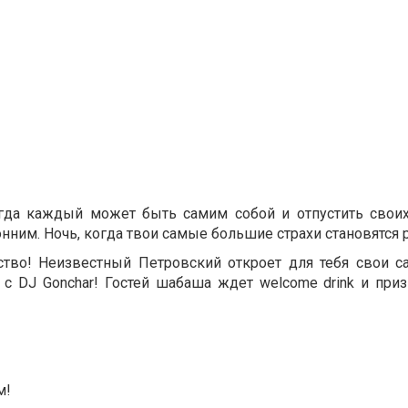
гда каждый может быть самим собой и отпустить свои
ронним. Ночь, когда твои самые большие страхи становятся
ство! Неизвестный Петровский откроет для тебя свои 
 с DJ Gonchar! Гостей шабаша ждет welcome drink и при
м!