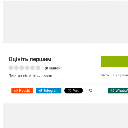
Оцініть першим
(
0
оцінок)
Ніхто ще не рек
Поки ще ніхто не оцінював
Reddit
Telegram
Viber
Whats