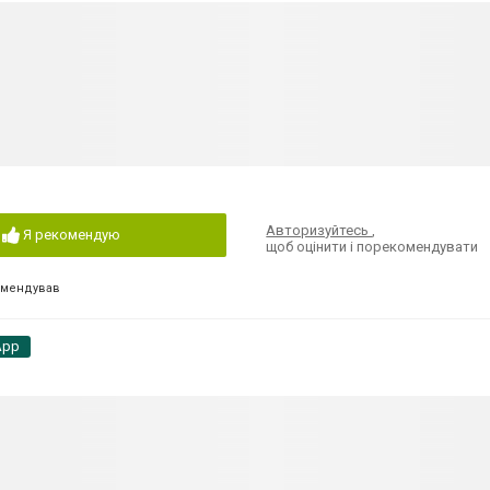
Авторизуйтесь
,
Я рекомендую
щоб оцінити і порекомендувати
омендував
App