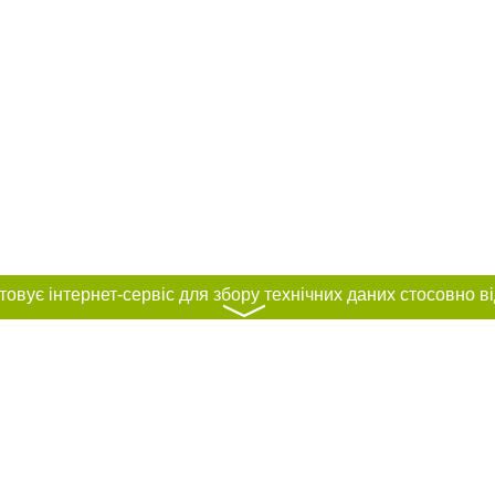
〉
нас :