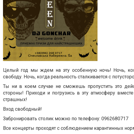
Целый год мы ждем на эту особенную ночь! Ночь, ко
свободу. Ночь, когда реальность сталкивается с потусто
Ты ни в коем случае не сможешь пропустить это дей
стороны! Приходи и погрузись в эту атмосферу вместе
страшных!
Вход свободный!
Забронировать столик можно по телефону: 0962680717
Все концерты проходят с соблюдением карантинных нор