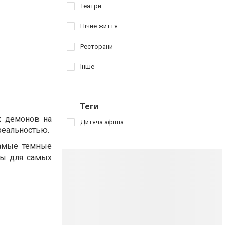
Театри
Нічне життя
Ресторани
Інше
Теги
х демонов на
Дитяча афіша
 реальностью.
самые темные
зы для самых