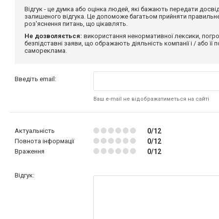
Відгук - це думка або оцінка людей, які бажають передати дос
залишеного відгука. Це допоможе багатьом прийняти правильне 
роз'яснення питань, що цікавлять.
Не дозволяється:
використання ненормативної лексики, погро
безпідставні заяви, що ображають діяльність компанії і / або її
самореклама.
Введіть email:
Ваш e-mail не відображатиметься на сайті
Актуальність
0/12
Повнота інформації
0/12
Враження
0/12
Відгук: