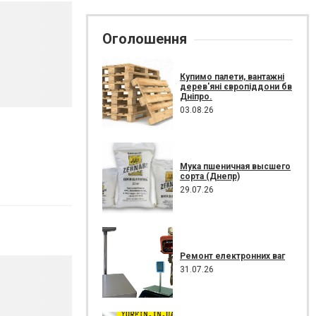
Оголошення
Купимо палети, вантажні
дерев'яні європіддони бв
Дніпро.
03.08.26
Мука пшеничная высшего
сорта (Днепр)
29.07.26
Ремонт електронних ваг
31.07.26