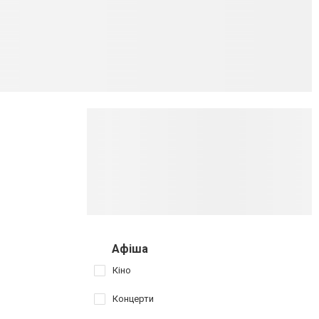
Афіша
Кіно
Концерти