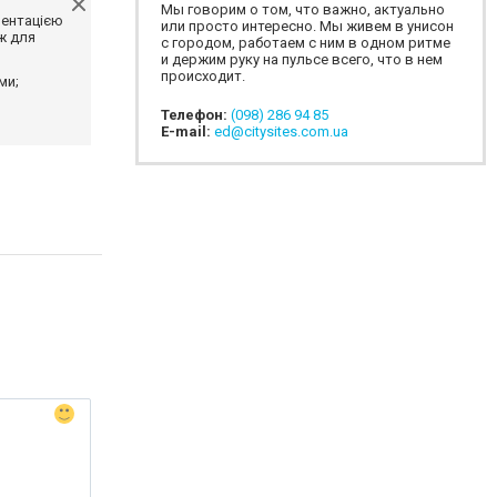
Мы говорим о том, что важно, актуально
ментацією
или просто интересно. Мы живем в унисон
ж для
с городом, работаем с ним в одном ритме
и держим руку на пульсе всего, что в нем
происходит.
ми;
Телефон:
(098) 286 94 85
E-mail:
ed@citysites.com.ua