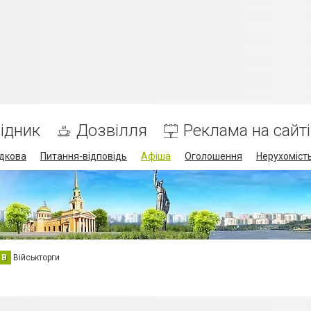
ідник
Дозвілля
Реклама на сайті
дкова
Питання-відповідь
Афіша
Оголошення
Нерухоміст
В
Військторги