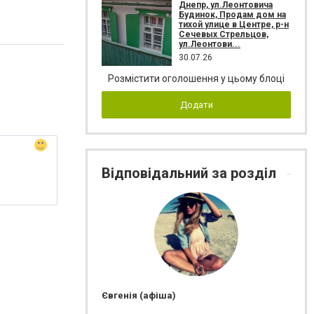
Днепр, ул.Леонтовича
Будинок, Продам дом на
тихой улице в Центре, р-н
Сечевых Стрельцов,
ул.Леонтови...
30.07.26
Розмістити оголошення у цьому блоці
Додати
Відповідальний за розділ
Євгенія (афіша)