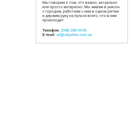
Мы говорим о том, что важно, актуально
или просто интересно. Мы живем в унисон
с городом, работаем с ним в одном ритме
и держим руку на пульсе всего, что в нем
происходит.
Телефон:
(098) 286 94 85
E-mail:
ed@citysites.com.ua