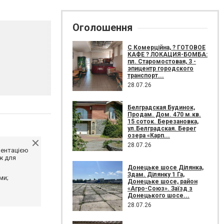
Оголошення
С Комерційна, ? ГОТОВОЕ
КАФЕ ? ЛОКАЦИЯ-БОМБА:
пл. Старомостовая, 3 -
эпицентр городского
транспорт...
28.07.26
Белградская Будинок,
Продам. Дом. 470 м.кв.
15 соток. Березановка,
ул.Белградская. Берег
озера «Карп...
28.07.26
ментацією
ж для
Донецьке шосе Ділянка,
Здам. Ділянку 1 Га,
ми;
Донецьке шосе, район
«Агро-Союз». Заїзд з
Донецького шосе...
28.07.26