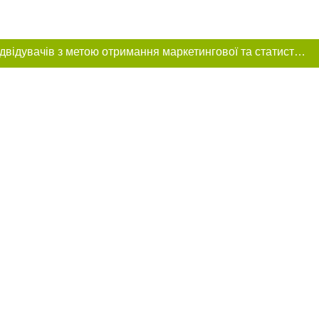
Цей сайт використовує «cookies». Також веб-сайт використовує інтернет-сервіс для збору технічних даних стосовно відвідувачів з метою отримання маркетингової та статистичної інформації. Умови обробки даних відвідувачів сайту див.
ння в тексті
міщення прямого,
 тексті або в
цпроєкт",
реклами.