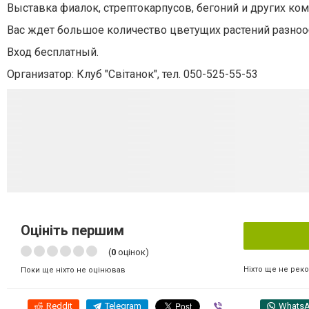
Выставка фиалок, стрептокарпусов, бегоний и других ко
Вас ждет большое количество цветущих растений разноо
Вход бесплатный.
Организатор: Клуб "Світанок", тел. 050-525-55-53
Оцініть першим
(
0
оцінок)
Ніхто ще не рек
Поки ще ніхто не оцінював
Reddit
Telegram
Viber
Whats