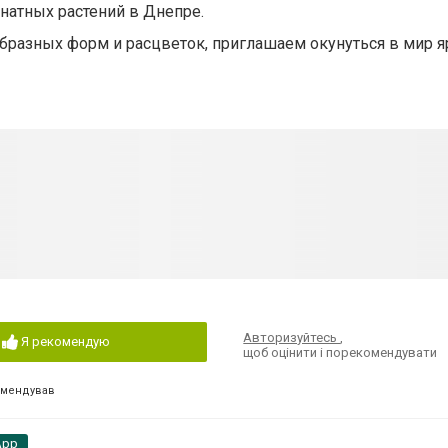
мнатных растений в Днепре.
бразных форм и расцветок, приглашаем окунуться в мир яр
Авторизуйтесь
,
Я рекомендую
щоб оцінити і порекомендувати
омендував
App