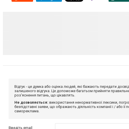
Відгук - це думка або оцінка людей, які бажають передати дос
залишеного відгука. Це допоможе багатьом прийняти правильне 
роз'яснення питань, що цікавлять.
Не дозволяється:
використання ненормативної лексики, погро
безпідставні заяви, що ображають діяльність компанії і / або її
самореклама.
Введіть email: