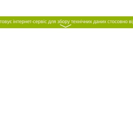
〉
нас :
и
Автори проєкту
ування матеріалів без отримання попередньої згоди 056.ua за умови розміще
силання на 056.ua - Сайт міста Дніпра. Для інтернет-видань обов'язкове роз
шукових систем гіперпосилання на цитовані статті не нижче другого абзацу в
Порушення виняткових прав переслідується Законом.
ками "Новини компаній", "Промо", "Партнерський матеріал", "Партнерський спе
", "Пресреліз", "PR", "Офіційно", "Політична реклама" публікуються на правах 