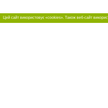
Реклама на сайті
Приєднуйтесь до 
Робота в нашій компанії
Франшиза "CitySites"
Про нас
Контакт
+38 (050) 969-29-16
З питань реклами: +38 (050) 969-29-16. E-mail:
Допускається цит
reklama@056.ua
обов'язкового по
відкритого для по
якості джерела. 
E-mail редакції:
news@056.ua
Матеріали з плаш
"Політичні новини