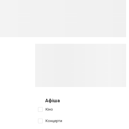
Афіша
Кіно
Концерти