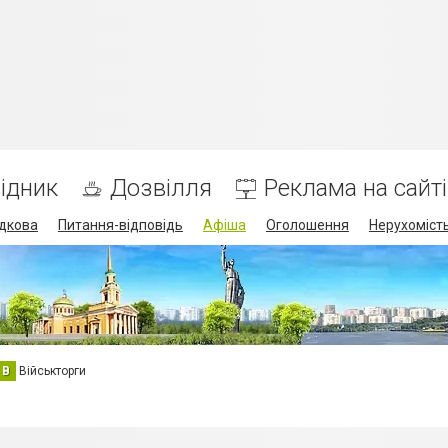
ідник
Дозвілля
Реклама на сайті
дкова
Питання-відповідь
Афіша
Оголошення
Нерухоміст
В
Військторги