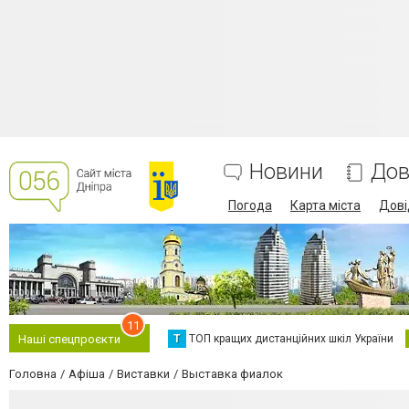
Новини
Дов
Погода
Карта міста
Дові
11
Т
ТОП кращих дистанційних шкіл України
Наші спецпроєкти
Головна
Афіша
Виставки
Выставка фиалок