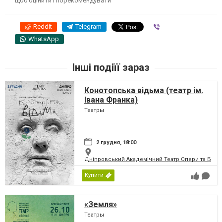
щоб оцінити і порекомендувати
Reddit
Telegram
Viber
WhatsApp
Інші подіїї зараз
Конотопська відьма (театр ім.
Івана Франка)
Театры
2 грудня, 18:00
Дніпровський Академічний Театр Опери та Бале
Купити
«Земля»
Театры