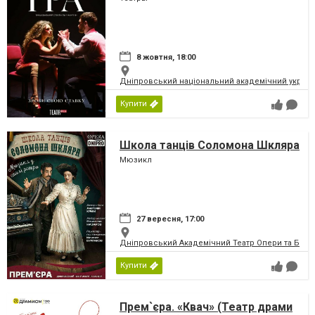
8 жовтня, 18:00
Дніпровський національний академічний україн
Купити
Школа танців Соломона Шкляра
Мюзикл
27 вересня, 17:00
Дніпровський Академічний Театр Опери та Бале
Купити
Прем`єра. «Квач» (Театр драми