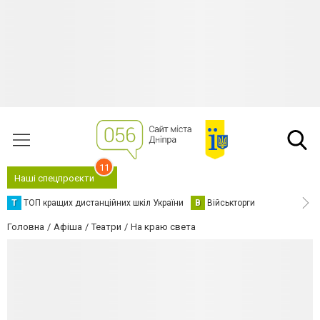
11
Наші спецпроєкти
Т
ТОП кращих дистанційних шкіл України
В
Військторги
Головна
Афіша
Театри
На краю света