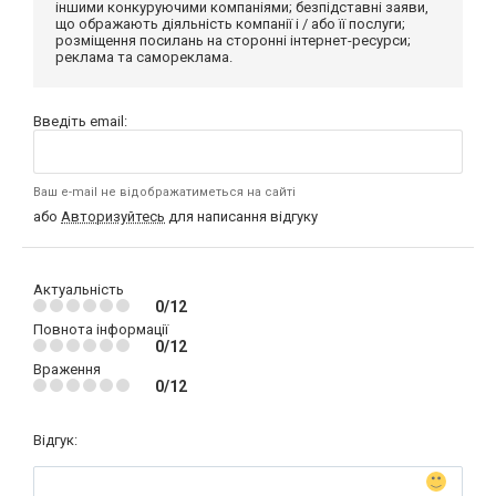
іншими конкуруючими компаніями; безпідставні заяви,
що ображають діяльність компанії і / або її послуги;
розміщення посилань на сторонні інтернет-ресурси;
реклама та самореклама.
Введіть email:
Ваш e-mail не відображатиметься на сайті
або
Авторизуйтесь
для написання відгуку
Актуальність
0/12
Повнота інформації
0/12
Враження
0/12
Відгук: