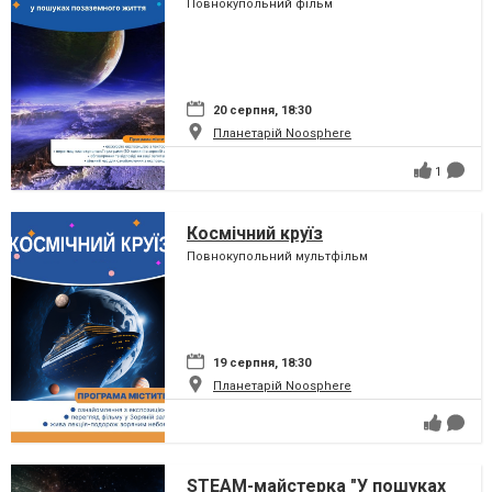
Повнокупольний фільм
20 серпня, 18:30
Планетарій Noosphere
1
Космічний круїз
Повнокупольний мультфільм
19 серпня, 18:30
Планетарій Noosphere
STEAM-майстерка "У пошуках