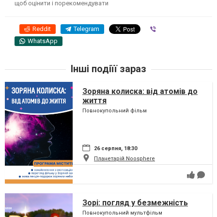
щоб оцінити і порекомендувати
Reddit
Telegram
Viber
WhatsApp
Інші подіїї зараз
Зоряна колиска: від атомів до
життя
Повнокупольний фільм
26 серпня, 18:30
Планетарій Noosphere
Зорі: погляд у безмежність
Повнокупольний мультфільм