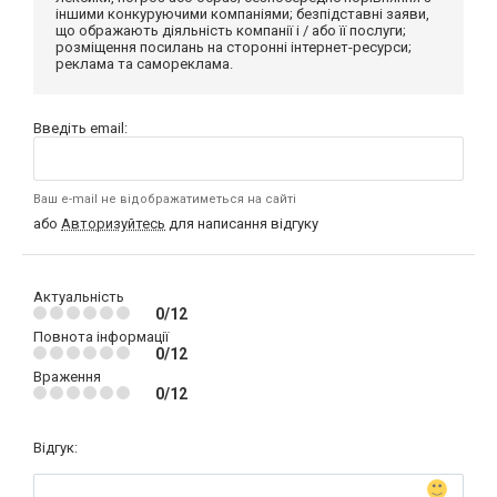
іншими конкуруючими компаніями; безпідставні заяви,
що ображають діяльність компанії і / або її послуги;
розміщення посилань на сторонні інтернет-ресурси;
реклама та самореклама.
Введіть email:
Ваш e-mail не відображатиметься на сайті
або
Авторизуйтесь
для написання відгуку
Актуальність
0/12
Повнота інформації
0/12
Враження
0/12
Відгук: