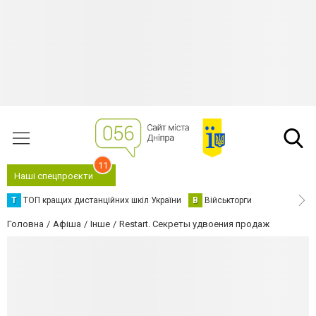
11
Наші спецпроєкти
Т
ТОП кращих дистанційних шкіл України
В
Військторги
Головна
Афіша
Інше
Restart. Секреты удвоения продаж