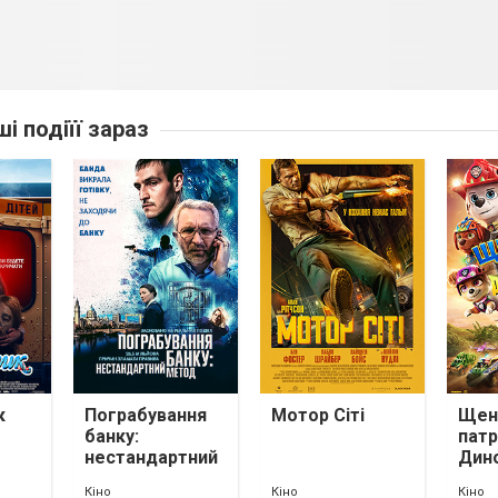
ші подіїї зараз
к
Пограбування
Мотор Сіті
Щен
банку:
патр
нестандартний
Дин
метод
Кіно
Кіно
Кіно