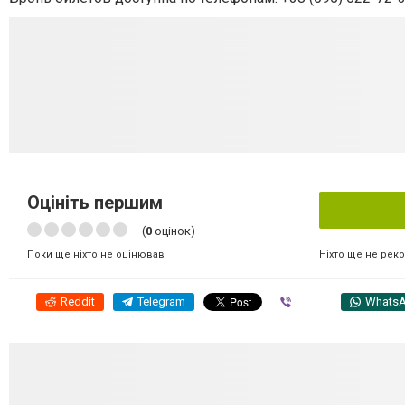
Оцініть першим
(
0
оцінок)
Ніхто ще не рек
Поки ще ніхто не оцінював
Reddit
Telegram
Viber
Whats