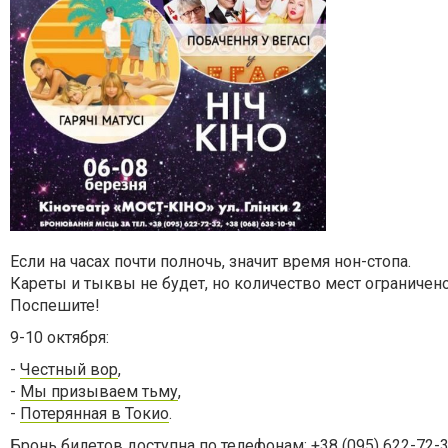
Если на часах почти полночь, значит время нон-стопа.
Кареты и тыквы не будет, но количество мест ограничено
Поспешите!
9-10 октября:
-
Честный вор
,
-
Мы призываем тьму
,
-
Потерянная в Токио
.
Бронь билетов доступна по телефонам: +38 (095) 622-72-32