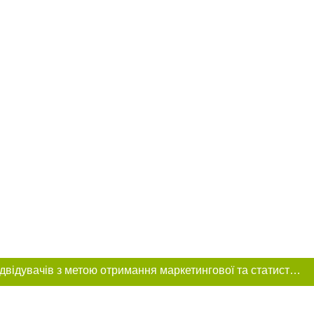
Цей сайт використовує «cookies». Також веб-сайт використовує інтернет-сервіс для збору технічних даних стосовно відвідувачів з метою отримання маркетингової та статистичної інформації. Умови обробки даних відвідувачів сайту див.