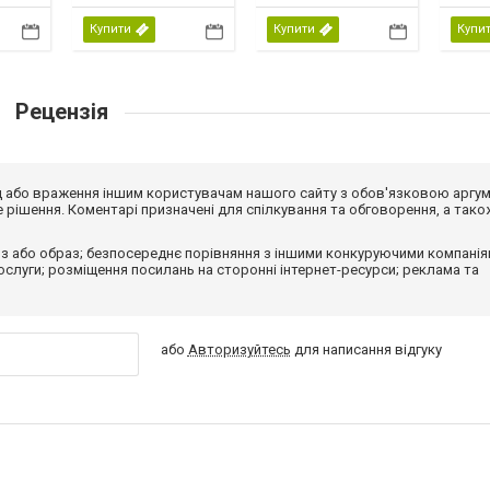
Купити
Купити
Купи
Рецензія
від або враження іншим користувачам нашого сайту з обов'язковою аргу
рішення. Коментарі призначені для спілкування та обговорення, а тако
з або образ; безпосереднє порівняння з іншими конкуруючими компанія
 послуги; розміщення посилань на сторонні інтернет-ресурси; реклама та
або
Авторизуйтесь
для написання відгуку