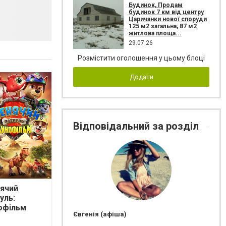
Будинок, Продам
будинок 7 км від центру
Царичанки нової споруди
125 м2 загальна, 87 м2
житлова площа...
29.07.26
Розмістити оголошення у цьому блоці
Додати
Відповідальний за розділ
ячий
уль:
офільм
Євгенія (афіша)