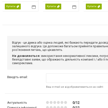
Купити
Купити
Купити
Відгук - це думка або оцінка людей, які бажають передати дос
залишеного відгука. Це допоможе багатьом прийняти правильне 
роз'яснення питань, що цікавлять.
Не дозволяється:
використання ненормативної лексики, погро
безпідставні заяви, що ображають діяльність компанії і / або її
самореклама.
Введіть email:
Ваш e-mail не відображатиметься на сайті
Актуальність
0/12
Повнота інформації
0/12