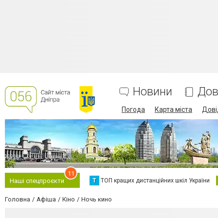
Новини
Дов
Погода
Карта міста
Дові
11
Т
ТОП кращих дистанційних шкіл України
Наші спецпроєкти
Головна
Афіша
Кіно
Ночь кино