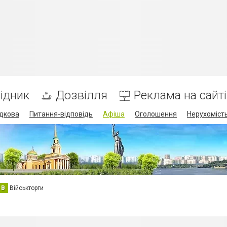
ідник
Дозвілля
Реклама на сайті
дкова
Питання-відповідь
Афіша
Оголошення
Нерухоміст
В
Військторги