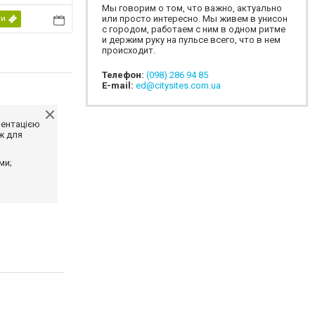
Мы говорим о том, что важно, актуально
или просто интересно. Мы живем в унисон
ти
с городом, работаем с ним в одном ритме
и держим руку на пульсе всего, что в нем
происходит.
Телефон:
(098) 286 94 85
E-mail:
ed@citysites.com.ua
ментацією
ж для
ми;