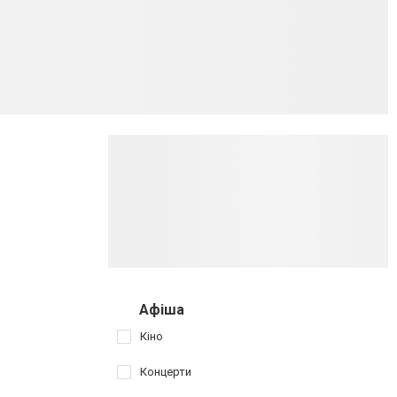
Афіша
Кіно
Концерти