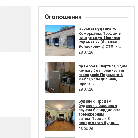
Оголошення
Николая Руденка 79
Комерційна, Продам в
центре на ул. Николая
Руденка 79 (бывшая
Войцеховича) СТО, и...
28.07.26
пр.Героев Квартира, Здам
кімнату без проживання
господарів Перемога-6 ,
меблі, холодильник,
гаряча...
29.07.26
Будинок, Продам
будинок з басейном
сауною більярдною та
тренажерним
залом.Продаж 3
поверхового будин...
03.08.26