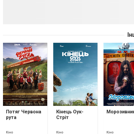
Ін
Потяг Червона
Кінець Оук-
Морозивни
рута
Стріт
Кіно
Кіно
Кіно