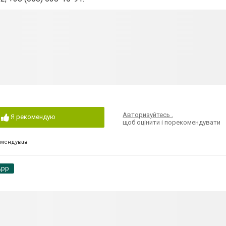
Авторизуйтесь
,
Я рекомендую
щоб оцінити і порекомендувати
омендував
App