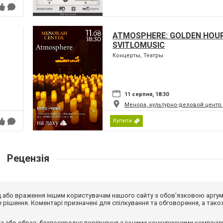
ATMOSPHERE: GOLDEN HOUR
SVITLOMUSIC
Концерты, Театры
11 серпня, 18:30
Менора, культурно-деловой центр
Купити
Рецензія
від або враження іншим користувачам нашого сайту з обов'язковою аргу
рішення. Коментарі призначені для спілкування та обговорення, а тако
з або образ; безпосереднє порівняння з іншими конкуруючими компанія