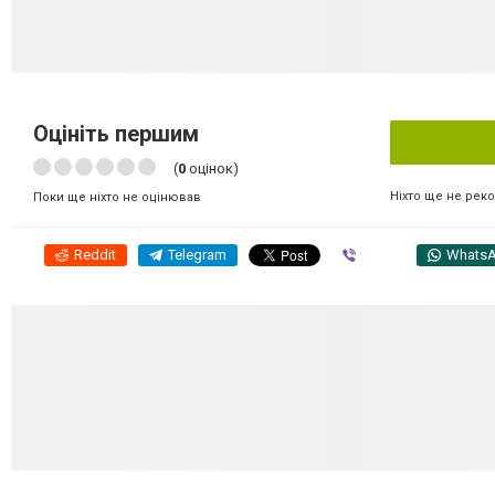
Оцініть першим
(
0
оцінок)
Ніхто ще не рек
Поки ще ніхто не оцінював
Reddit
Telegram
Viber
Whats