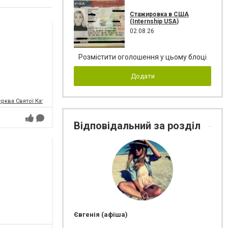
Стажировка в США
(Internship USA)
02.08.26
Розмістити оголошення у цьому блоці
Додати
ква Святої Катерини (Кірха Святої Катерини)
Відповідальний за розділ
Євгенія (афіша)