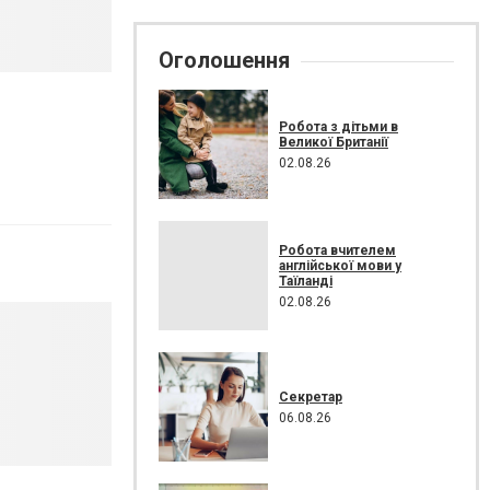
Оголошення
Робота з дітьми в
Великої Британії
02.08.26
Робота вчителем
англійської мови у
Таїланді
02.08.26
Секретар
06.08.26