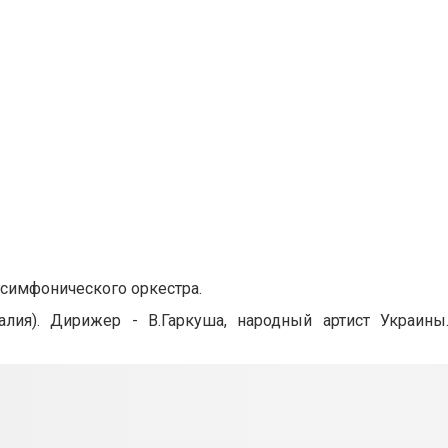
и симфонического оркестра.
лия). Дирижер - В.Гаркуша, народный артист Украины