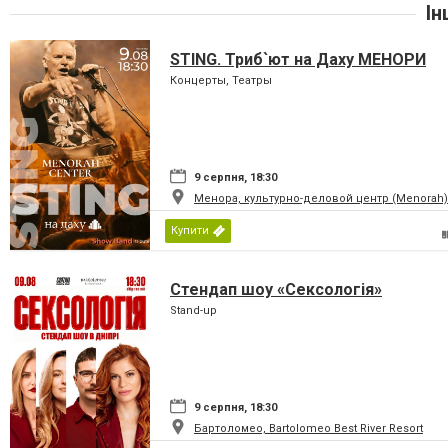
Ін
STING. Триб`ют на Даху МЕНОРИ
Концерты, Театры
9 серпня, 18:30
Менора, культурно-деловой центр (Menorah)
Купити
Стендап шоу «Сексологія»
Stand-up
9 серпня, 18:30
Бартоломео, Bartolomeo Best River Resort