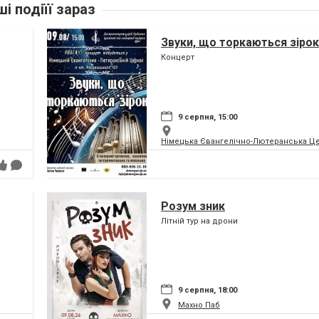
ші подіїї зараз
Звуки, що торкаються зірок
Концерт
9 серпня, 15:00
Німецька Євангелічно-Лютеранська Цер
Розум зник
Літній тур на дрони
9 серпня, 18:00
Махно Паб