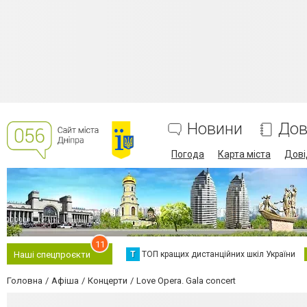
Новини
Дов
Погода
Карта міста
Дові
11
Т
ТОП кращих дистанційних шкіл України
Наші спецпроєкти
Головна
Афіша
Концерти
Love Opera. Gala concert