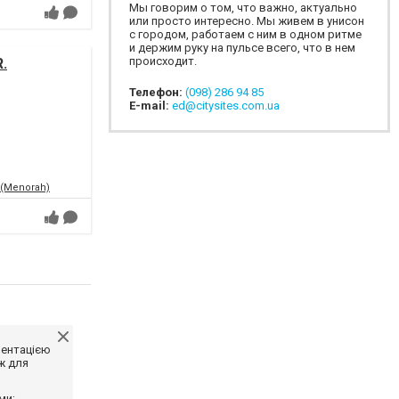
Мы говорим о том, что важно, актуально
или просто интересно. Мы живем в унисон
с городом, работаем с ним в одном ритме
и держим руку на пульсе всего, что в нем
происходит.
.
Телефон:
(098) 286 94 85
E-mail:
ed@citysites.com.ua
 (Menorah)
ментацією
ж для
ми;