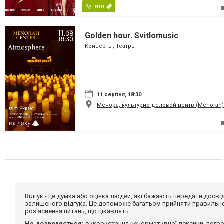
Купити
Golden hour. Svitlomusic
Концерты, Театры
11 серпня, 18:30
Менора, культурно-деловой центр (Menorah)
Відгук - це думка або оцінка людей, які бажають передати дос
залишеного відгука. Це допоможе багатьом прийняти правильне 
роз'яснення питань, що цікавлять.
Не дозволяється:
використання ненормативної лексики, погро