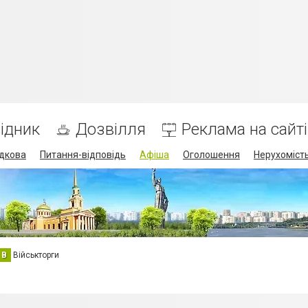
ідник
Дозвілля
Реклама на сайті
дкова
Питання-відповідь
Афіша
Оголошення
Нерухоміст
В
Військторги