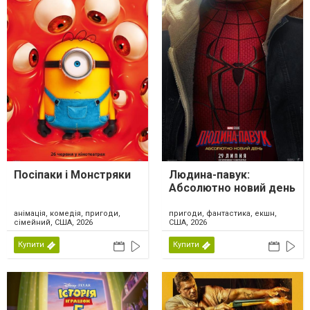
Посіпаки і Монстряки
Людина-павук:
Абсолютно новий день
анімація, комедія, пригоди,
пригоди, фантастика, екшн,
сімейний, США, 2026
США, 2026
Купити
Купити