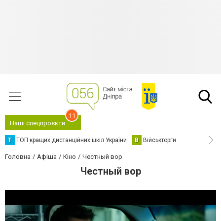
11
Наші спецпроєкти
Т
ТОП кращих дистанційних шкіл України
В
Військторги
Головна
Афіша
Кіно
Честный вор
Честный вор