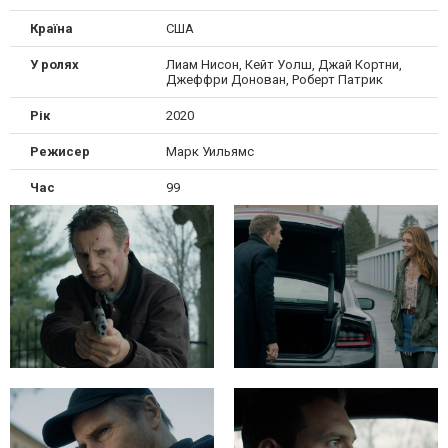
Країна
США
У ролях
Лиам Нисон, Кейт Уолш, Джай Кортни,
Джеффри Донован, Роберт Патрик
Рік
2020
Режисер
Марк Уильямс
Час
99