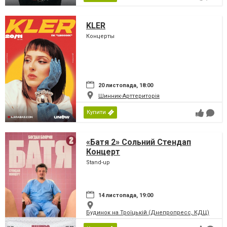
KLER
Концерты
20 листопада, 18:00
Шинник-Арттериторія
Купити
«Батя 2» Сольний Стендап
Концерт
Stand-up
14 листопада, 19:00
Будинок на Троїцькій (Днепропресс, КДЦ)