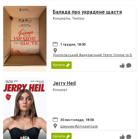
Балада про украдене щастя
Концерты, Театры
1 грудня, 18:00
Дніпровський Академічний Театр Опери та Бале
Купити
Jerry Heil
Концерт
30 листопада, 18:00
Шинник-Арттериторія
Купити