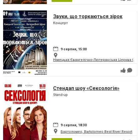
Звуки, що торкаються зірок
Концерт
9 серпня, 15:00
Німецька Євангелічно-Лютеранська Церква Святої
Стендап шоу «Сексологія»
Stand-up
9 серпня, 18:30
Бартоломео, Bartolomeo Best River Resort