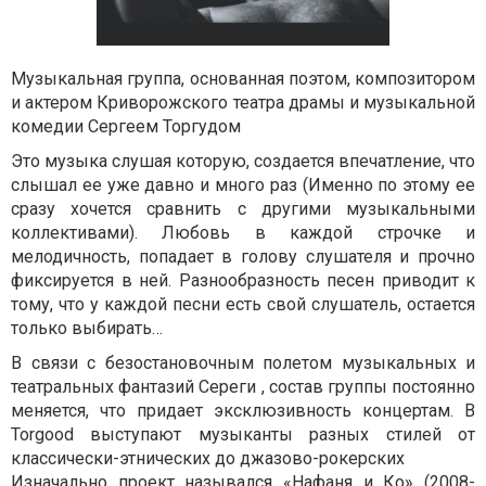
Музыкальная группа, основанная поэтом, композитором
и актером Криворожского театра драмы и музыкальной
комедии Сергеем Торгудом
Это музыка слушая которую, создается впечатление, что
слышал ее уже давно и много раз (Именно по этому ее
сразу хочется сравнить с другими музыкальными
коллективами). Любовь в каждой строчке и
мелодичность, попадает в голову слушателя и прочно
фиксируется в ней. Разнообразность песен приводит к
тому, что у каждой песни есть свой слушатель, остается
только выбирать…
В связи с безостановочным полетом музыкальных и
театральных фантазий Сереги , состав группы постоянно
меняется, что придает эксклюзивность концертам. В
Torgood выступают музыканты разных стилей от
классически-этнических до джазово-рокерских
Изначально проект назывался «Нафаня и Ко» (2008-