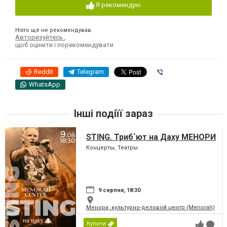
Я рекомендую
Ніхто ще не рекомендував
Авторизуйтесь
,
щоб оцінити і порекомендувати
Reddit
Telegram
Viber
WhatsApp
Інші подіїї зараз
STING. Триб`ют на Даху МЕНОРИ
Концерты, Театры
9 серпня, 18:30
Менора, культурно-деловой центр (Menorah)
Купити