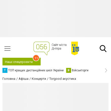
11
Наші спецпроєкти
Т
ТОП кращих дистанційних шкіл України
В
Військторги
Головна
Афіша
Концерти
Torgood акустика