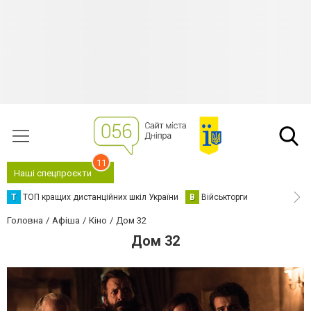
11
Наші спецпроєкти
Т
ТОП кращих дистанційних шкіл України
В
Військторги
Головна
Афіша
Кіно
Дом 32
Дом 32