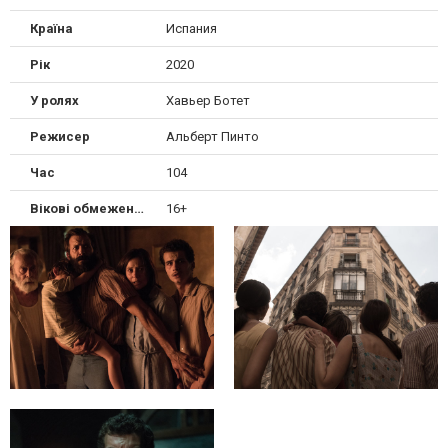
Країна
Испания
Рік
2020
У ролях
Хавьер Ботет
Режисер
Альберт Пинто
Час
104
Вікові обмеження
16+