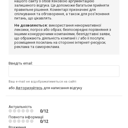
нашого сайту з обов'язковою аргументацією
залишеного відгука. Це допоможе багатьом прийняти
правильне рішення. Коментарі призначені для
спілкування та обговорення, а також для роз'яснення
питань, що цікавлять.
Не дозволяється:
використання ненормативної
лексики, погроз або образ; безпосереднє порівняння з
іншими конкуруючими компаніями; безпідставні заяви,
що ображають діяльність компанії і / або її послуги;
розміщення посилань на сторонні інтернет-ресурси;
реклама та самореклама.
Введіть email:
Ваш e-mail не відображатиметься на сайті
або
Авторизуйтесь
для написання відгуку
Актуальність
0/12
Повнота інформації
0/12
Враження