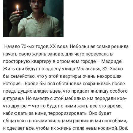
Начало 70-ых годов ХХ века. Небольшая семья решила
начать свою жизнь заново, для чего переехала в
просторную квартиру в огромном городе – Мадриде.
Жить они будут по адресу улица Маласанья, 32. Знало
бы семейство, что у этой квартиры очень нехорошая
история… Вроде бы вся обстановка сохранилась после
предыдущих владельцев, что придает жилищу особого
антуража. Но вместе с этой мебелью им передали кое-
что другое – что-то будет с ними жить всё это время,
наблюдать за ними, терроризировать. Оно будет
общаться с новыми жильцами различными способами,
и сделает всё, чтобы их жизнь стала невыносимой. Всё,